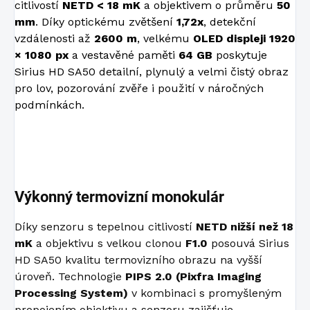
citlivostí
NETD < 18 mK
a objektivem o průměru
50
mm
. Díky optickému zvětšení
1,72x
, detekční
vzdálenosti až
2600 m
, velkému
OLED displeji 1920
× 1080 px
a vestavěné paměti
64 GB
poskytuje
Sirius HD SA50 detailní, plynulý a velmi čistý obraz
pro lov, pozorování zvěře i použití v náročných
podmínkách.
Výkonný termovizní monokulár
Díky senzoru s tepelnou citlivostí
NETD nižší než 18
mK
a objektivu s velkou clonou
F1.0
posouvá Sirius
HD SA50 kvalitu termovizního obrazu na vyšší
úroveň. Technologie
PIPS 2.0 (Pixfra Imaging
Processing System)
v kombinaci s promyšleným
propojením objektivu a senzoru zajišťuje