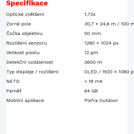
Specifikace
Optické zvětšení
1,72x
Zorné pole
30,7 × 24,6 m / 100 
Čočka objektivu
50 mm
Rozlišení senzoru
1280 × 1024 px
Velikost pixelu
12 μm
Detekční vzdálenost
2600 m
Typ displeje / rozlišení
OLED / 1920 × 1080 p
NETD
< 18 mK
Paměť
64 GB
Mobilní aplikace
Pixfra Outdoor