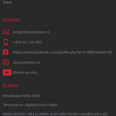
Super
KONTAKT
info
@
zbranenamiru.cz
+420 601 261 802
https://www.facebook.com/profile.php?id=61588259649758
zbranenamiru.cz
Zbraně na míru
ČLÁNKY
Aktualizace PARD DS35
Termovize vs. digitální noční vidění
Nízká montáž, velký problém: proč vidíte tlumič v zaměřovači a jak