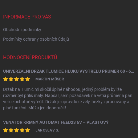
a
t
í
INFORMACE PRO VÁS
Obchodní podmínky
Podmínky ochrany osobních údajů
HODNOCENÍ PRODUKTŮ
UNIVERZÁLNÍ DRŽÁK TLUMIČE HLUKU VÝSTŘELU PRŮMĚR 60 - 64,5 MM
MARTIN MÖSER
Držák na Tlumič mi skočil úplně náhodou, jediný problém byl že
rozměr byl příliš malý. Napsal jsem požadavek na větší průměr a pán
velice ochotně vyřešil. Držák je opravdu skvělý, hezky zpracovaný a
plně funkční. Můžu jen doporučit!
VENATOR KRMNÝ AUTOMAT FEED23 6V – PLASTOVÝ
JAROSLAV S.