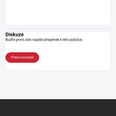
Diskuze
Buďte první, kdo napíše příspěvek k této položce.
Přidat komentář
Z
á
p