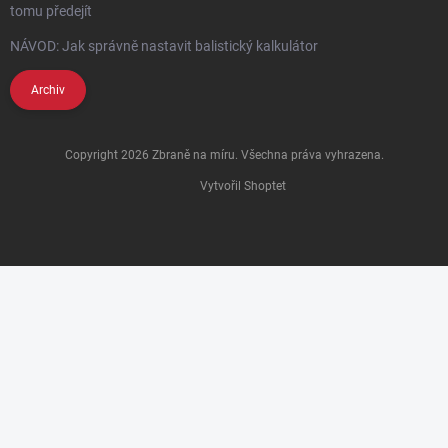
tomu předejít
NÁVOD: Jak správně nastavit balistický kalkulátor
Archiv
Copyright 2026
Zbraně na míru
. Všechna práva vyhrazena.
Vytvořil Shoptet