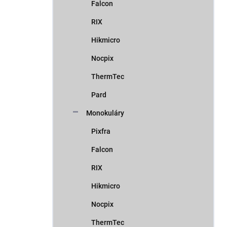
Falcon
RIX
Hikmicro
Nocpix
ThermTec
Pard
Monokuláry
Pixfra
Falcon
RIX
Hikmicro
Nocpix
ThermTec