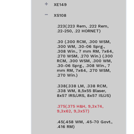
XE149
XS108
.223(.223 Rem, .222 Rem,
.22-250, .22 HORNET)
.30 (.300 RCM, .300 WSM,
.300 WM, .30-06 Sprg.,
.308 Win., 7 mm RM, 7x64,
.270 WSM, .270 Win.) (.300
RCM, .300 WSM, .300 WM,
.30-06 Sprg., .308 Win., 7
mm RM, 7x64, .270 WSM,
.270 Win.)
.338(.338 LM, .338 RCM,
.338 WM, 8,5x55 Blaser,
8x57 IRS/JRS, 8x57 IS/JS)
.375(.375 H&H, 9,3x74,
9,3x62, 9,3x57)
.45(.458 WM, .45-70 Govt.,
.416 RM)