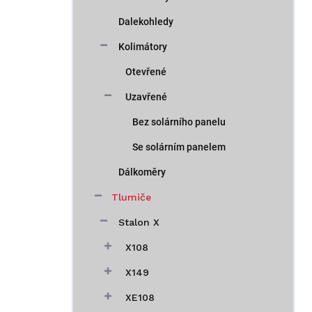
Dalekohledy
Kolimátory
Otevřené
Uzavřené
Bez solárního panelu
Se solárním panelem
Dálkoměry
Tlumiče
Stalon X
X108
X149
XE108