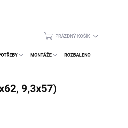
PRÁZDNÝ KOŠÍK
NÁKUPNÍ
KOŠÍK
POTŘEBY
MONTÁŽE
ROZBALENO
POPTÁVKOV
x62, 9,3x57)