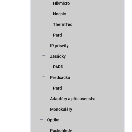
Hikmicro
Nocpix
ThermTec
Pard
IR přísvity
Zasádky
PARD
Předsádka
Pard
Adaptéry a příslušenství
Monokuláry
Optika
Puškohledy