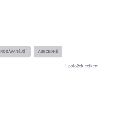
RODÁVANĚJŠÍ
ABECEDNĚ
1
položek celkem