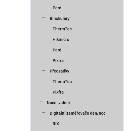
Pard
Binokuláry
ThermTec
Hikmicro
Pard
Pixfra
Předsádky
ThermTec
Pixfra
Noční vidění
Digitální zaměřovače den/noc
RIX