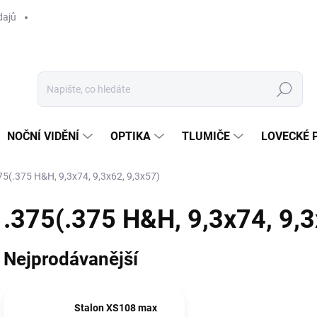
dajů
Hledat
NOČNÍ VIDĚNÍ
OPTIKA
TLUMIČE
LOVECKÉ 
75(.375 H&H, 9,3x74, 9,3x62, 9,3x57)
.375(.375 H&H, 9,3x74, 9,3
Nejprodávanější
Stalon XS108 max