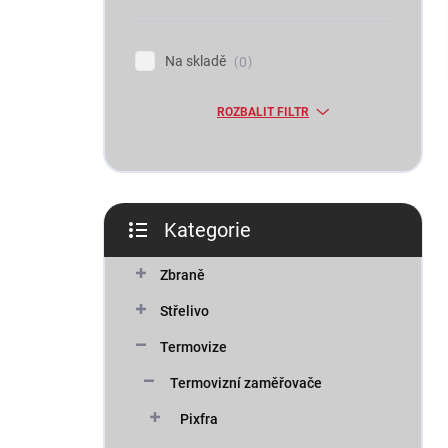
n
í
p
Na skladě
0
a
n
ROZBALIT FILTR
e
l
Kategorie
Přeskočit
kategorie
Zbraně
Střelivo
Termovize
Termovizní zaměřovače
Pixfra