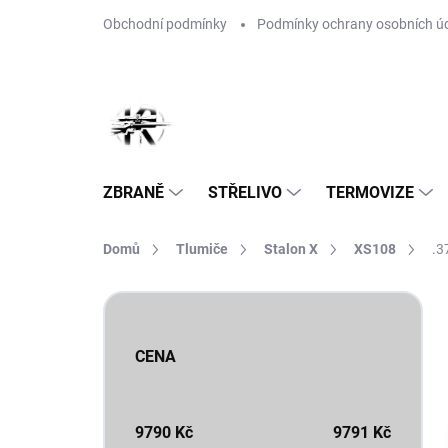
Přejít
Obchodní podmínky
Podmínky ochrany osobních ú
na
obsah
ZBRANĚ
STŘELIVO
TERMOVIZE
Domů
Tlumiče
Stalon X
XS108
.3
P
o
s
CENA
t
r
a
n
9790
Kč
9791
Kč