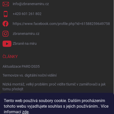
info
@
zbranenamiru.cz
+420 601 261 802
https://www.facebook.com/profile.php?id=61588259649758
zbranenamiru.cz
Zbraně na míru
ČLÁNKY
Aktualizace PARD DS35
Termovize vs. digitální noční vidění
Nízká montáž, velký problém: proč vidíte tlumič v zaměřovači a jak
tomu předejít
NÁVOD: Jak správně nastavit balistický kalkulátor
Tento web používá soubory cookie. Dalším procházením
tohoto webu vyjadřujete souhlas s jejich používáním.. Více
Archiv
informací
zde
.