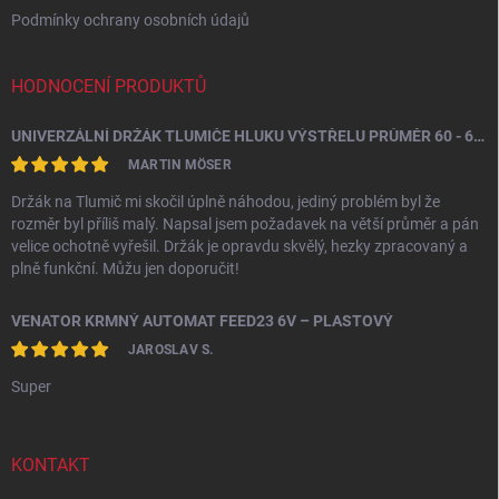
Podmínky ochrany osobních údajů
HODNOCENÍ PRODUKTŮ
UNIVERZÁLNÍ DRŽÁK TLUMIČE HLUKU VÝSTŘELU PRŮMĚR 60 - 64,5 MM
MARTIN MÖSER
Držák na Tlumič mi skočil úplně náhodou, jediný problém byl že
rozměr byl příliš malý. Napsal jsem požadavek na větší průměr a pán
velice ochotně vyřešil. Držák je opravdu skvělý, hezky zpracovaný a
plně funkční. Můžu jen doporučit!
VENATOR KRMNÝ AUTOMAT FEED23 6V – PLASTOVÝ
JAROSLAV S.
Super
KONTAKT