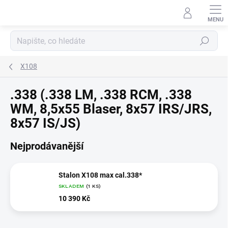
Přejít
na
obsah
Hledat
X108
.338 (.338 LM, .338 RCM, .338
WM, 8,5x55 Blaser, 8x57 IRS/JRS,
8x57 IS/JS)
Nejprodávanější
Stalon X108 max cal.338*
SKLADEM
(1 KS)
10 390 Kč