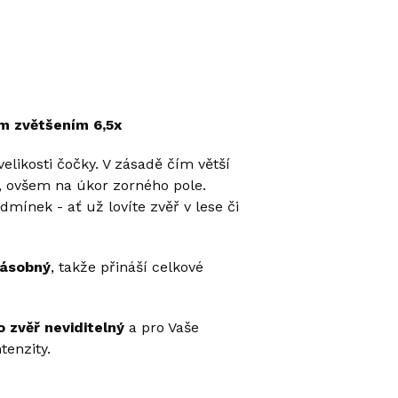
m zvětšením 6,5x
elikosti čočky. V zásadě čím větší
t, ovšem na úkor zorného pole.
dmínek - ať už lovíte zvěř v lese či
násobný
, takže přináší celkové
o zvěř neviditelný
a pro Vaše
tenzity.