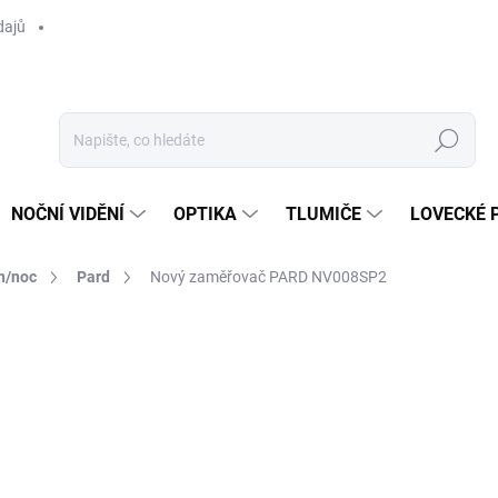
dajů
Hledat
NOČNÍ VIDĚNÍ
OPTIKA
TLUMIČE
LOVECKÉ 
n/noc
Pard
Nový zaměřovač PARD NV008SP2
ní
ZNAČKA:
PARD
od 17 990 Kč
od
12 388 Kč
bez DPH
Měrná
ZVOLTE VARIANTU