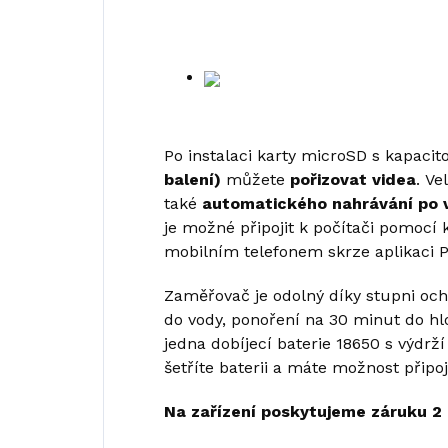
Po instalaci karty
microSD
s kapacit
balení)
můžete
pořizovat
videa
.
Ve
také
automatického nahrávání po 
je možné připojit k počítači pomocí
mobilním telefonem skrze aplikaci P
Zaměřovač je odolný díky stupni oc
do vody, ponoření na 30 minut do hlo
jedna dobíjecí baterie 18650 s výdrž
šetříte baterii a máte možnost přip
Na zařízení poskytujeme záruku 2 