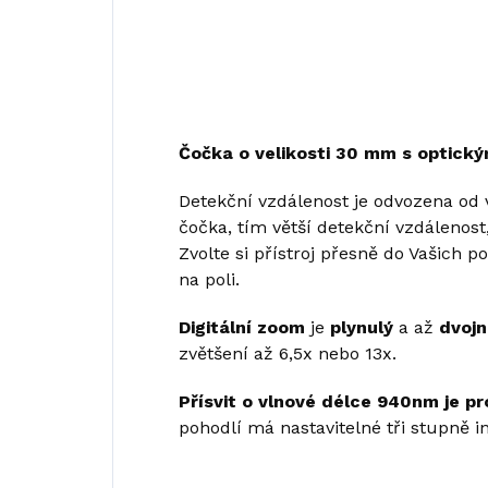
Čočka o velikosti 30 mm s optický
Detekční vzdálenost je odvozena od v
čočka, tím větší detekční vzdálenos
Zvolte si přístroj přesně do Vašich po
na poli.
Digitální zoom
je
plynulý
a až
dvoj
zvětšení až 6,5x nebo 13x.
Přísvit o vlnové délce 940nm je pr
pohodlí má nastavitelné tři stupně in