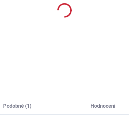
940nm PROMĚNLIVÉ
ZVĚTŠENÍ
 490 Kč
17 499 Kč
281 Kč bez DPH
14 462 Kč bez DPH
Do košíku
Detai
dstavujeme vám nástupce
y NV008 - nejmenší
Digitální noční vidění -
itální zaměřovač ve 4K
puškohled PARD DS35 S
lišení - NV-S470CL 940nm
NOVÝM PROMĚNLIVÝM
 Tento model se vyznačuje
ZVĚTŠENÍM. Systém den/
egrovaným přísvitem
- přes den barevný a v noc
nm, vysokým...
černobílý obraz. Rozsah
pozorování ve tmě až 500
m....
Podobné (1)
Hodnocení