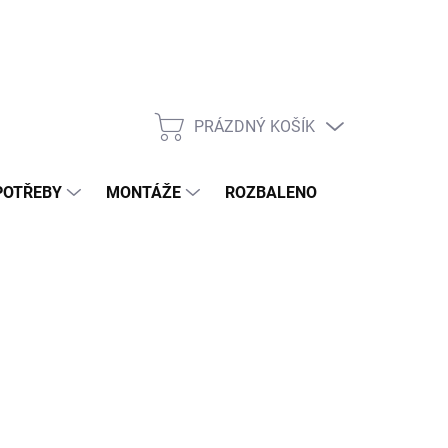
PRÁZDNÝ KOŠÍK
NÁKUPNÍ
KOŠÍK
POTŘEBY
MONTÁŽE
ROZBALENO
POPTÁVKOV
od
14 990 Kč