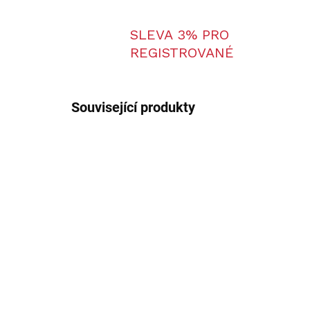
SLEVA 3% PRO
REGISTROVANÉ
Související produkty
NV-S470CL/940/LRF
LZE OBJEDNAT
PARD NV-S470CL 940nm
PA