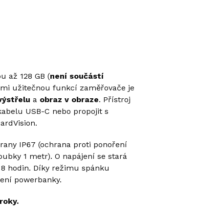
ou až 128 GB (
není součástí
lmi užitečnou funkcí
zaměřovače
je
výstřelu
a
obraz v obraze
. Přístroj
 kabelu USB-C nebo propojit s
ardVision.
hrany
IP67 (ochrana proti ponoření
ubky 1 metr). O napájení se stará
í 8 hodin. Díky režimu spánku
ojení powerbanky.
roky.