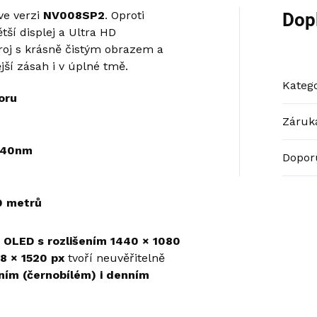
ve verzi
NV008SP2
. Oproti
Dop
í displej a Ultra HD
roj s krásně čistým obrazem a
ší zásah i v úplné tmě.
Katego
oru
Záruk
 940nm
Dopor
0 metrů
e OLED s rozlišením 1440 × 1080
8 × 1520 px
tvoří neuvěřitelně
ním (černobílém) i denním