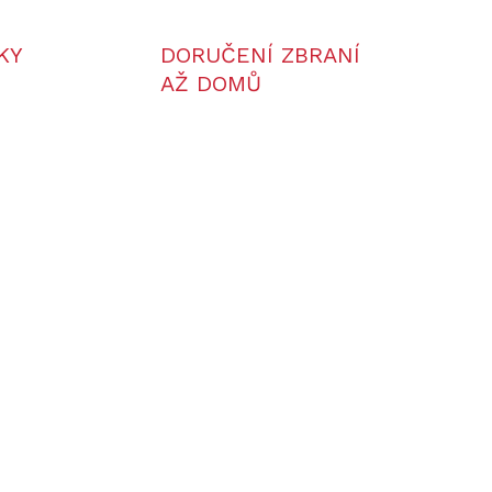
KY
DORUČENÍ ZBRANÍ
AŽ DOMŮ
TIP
940
NV008SP2-850/70/F
DÁNO
LZE OBJEDNAT
5
Nový zaměřovač PARD