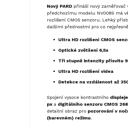
Nový
PARD
přináší nový zaměřovač 
předchozímu modelu NV008S má větš
rozlišení CMOS senzoru. Lehký příst
dalšími přednostmi pro co nejpřesněj
Ultra HD rozlišení CMOS senz
Optické zvětšení 6,5x
Tři stupně intenzity přísvitu
Ultra HD rozlišení videa
Detekce na vzdálenost až 35
Spojení vysoce kontrastního
displej
px
a
digitálního senzoru CMOS 268
detailní obraz pro
pozorování v noč
(barevném) režimu
.