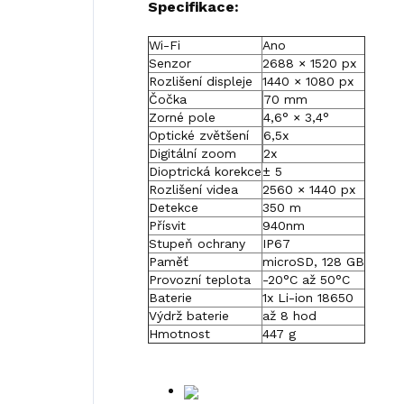
Specifikace:
Wi-Fi
Ano
Senzor
2688 × 1520 px
Rozlišení displeje
1440 × 1080 px
Čočka
70 mm
Zorné pole
4,6° × 3,4°
Optické zvětšení
6,5x
Digitální zoom
2x
Dioptrická korekce
± 5
Rozlišení videa
2560 × 1440 px
Detekce
350 m
Přísvit
940nm
Stupeň ochrany
IP67
Paměť
microSD, 128 GB
Provozní teplota
-20°C až 50°C
Baterie
1x Li-ion 18650
Výdrž baterie
až 8 hod
Hmotnost
447 g