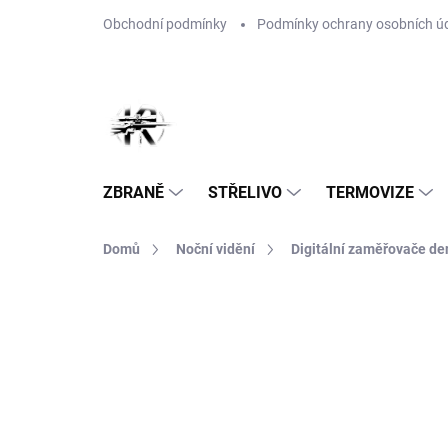
Přejít
Obchodní podmínky
Podmínky ochrany osobních ú
na
obsah
ZBRANĚ
STŘELIVO
TERMOVIZE
Domů
Noční vidění
Digitální zaměřovače de
Neohodnoceno
Podrobnosti hodnoce
TIP