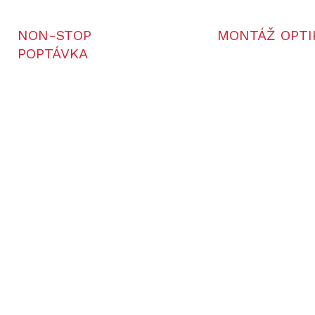
NON-STOP
MONTÁŽ OPTI
POPTÁVKA
NV-S470CL
DS35-50R/
LZE OBJEDNAT
VYPRO
RD NV-S470C 940nm
Zaměřovač PARD DS3