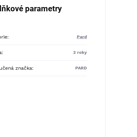
lňkové parametry
rie
:
Pard
a
:
2 roky
učená značka
:
PARD