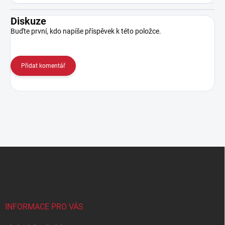
Diskuze
Buďte první, kdo napíše příspěvek k této položce.
Přidat komentář
Z
á
p
a
t
í
INFORMACE PRO VÁS