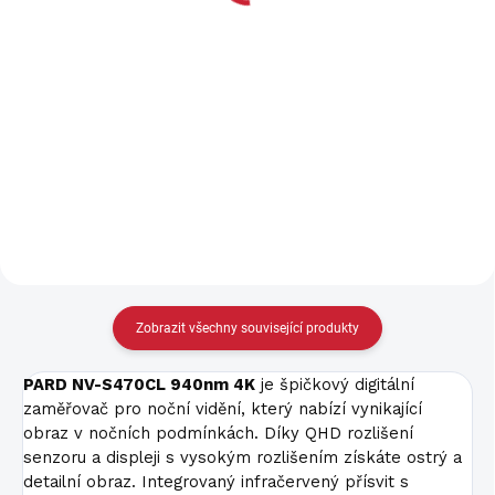
od 14 455 Kč bez DPH
Nabíječka baterii PARD
Detail
N O V I N K A 2024!
Digitální noční
vidění - zaměřovač se
systém den / noc = přes den
barevný a v noci černobílý
obraz. Rozsah pozorování ve
tmě až přes 350m. Verze LRF
s...
Zobrazit všechny související produkty
PARD NV-S470CL 940nm 4K
je špičkový digitální
zaměřovač pro noční vidění, který nabízí vynikající
obraz v nočních podmínkách. Díky QHD rozlišení
senzoru a displeji s vysokým rozlišením získáte ostrý a
detailní obraz. Integrovaný infračervený přísvit s