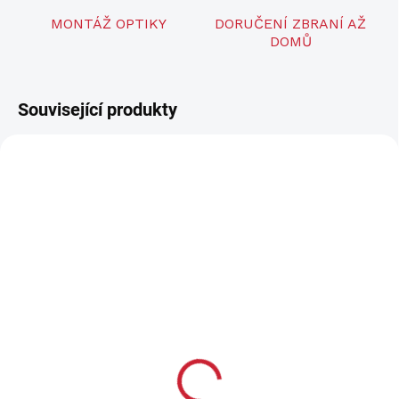
MONTÁŽ OPTIKY
DORUČENÍ ZBRANÍ AŽ
DOMŮ
Související produkty
TIP
LZE OBJEDNAT
LZE OBJEDNAT
Nabíječka baterií PARD
Nový zaměřovač PARD
NV008SP2 LRF verze s
795 Kč
dálkoměrem!
657 Kč bez DPH
17 490 Kč
od
Do košíku