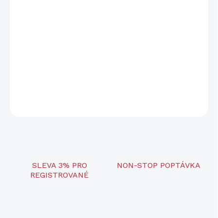
Představujeme vám nástupce řady NV008 -
nejmenší digitální
zaměřovač ve 4K rozlišení
-
NV-S470CL 940nm 4K
. Tento model
se vyznačuje integrovaným dálkoměrem (LRF) a přísvitem 940nm,
vysokým rozlišením obrazu, pokročilými funkcemi a robustní
konstrukcí.
DETAILNÍ INFORMACE
ZEPTAT SE
SLEVA 3% PRO
NON-STOP POPTÁVKA
REGISTROVANÉ