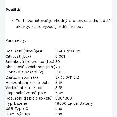
Použití:
Tento zaměřovač je vhodný pro lov, ostrahu a další
aktivity, které vyžadují vidění v noci.
Parametry:
Rozlišení (pixelů)
4K
3840*2160px
Citlivost (Lux)
0.001
Snímková frekvence (fps)
30
ohnisková vzdálenost(mm)
70
Optické zvětšení (x)
5,6
Digitální zoom (x)
2x (5,6-11,2x)
Horizontální zorné pole
3.5º
Vertikální zorné pole
3.5º
Diagonální zorné pole
5.0º
Rozlišení displeje (pixelů)
800*800
Typ baterie
18650 Li-ion Battery
USB Type-C
ano
HDMI výstup
ano