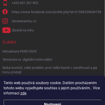
+420 601 261 802
https://www.facebook.com/profile.php?id=61588259649758
zbranenamiru.cz
Zbraně na míru
ČLÁNKY
Aktualizace PARD DS35
Termovize vs. digitální noční vidění
Nízká montáž, velký problém: proč vidíte tlumič v zaměřovači a jak
tomu předejít
NÁVOD: Jak správně nastavit balistický kalkulátor
Tento web používá soubory cookie. Dalším procházením
tohoto webu vyjadřujete souhlas s jejich používáním.. Více
Archiv
informací
zde
.
Nastavení