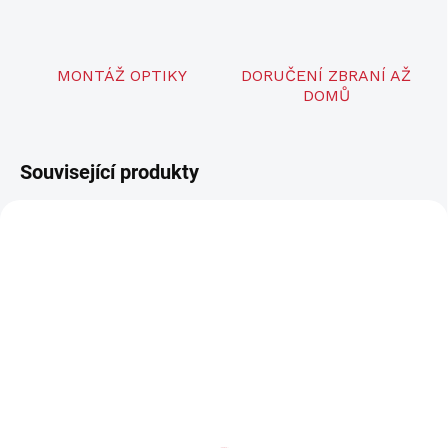
MONTÁŽ OPTIKY
DORUČENÍ ZBRANÍ AŽ
DOMŮ
Související produkty
2 TÝDNY
LZE OBJEDNAT
PARD NV009- Noční
Předsádka PARD FD1
vidění 850nm
940NM