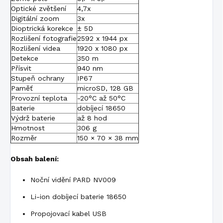
Optické zvětšení
4,7x
Digitální zoom
3x
Dioptrická korekce
± 5D
Rozlišení fotografie
2592 x 1944 px
Rozlišení videa
1920 x 1080 px
Detekce
350 m
Přísvit
940 nm
Stupeň ochrany
IP67
Paměť
microSD, 128 GB
Provozní teplota
-20°C až 50°C
Baterie
dobíjecí 18650
Výdrž baterie
až 8 hod
Hmotnost
306 g
Rozměr
150 × 70 × 38 mm
Obsah balení:
Noční vidění
PARD NV009
Li-ion dobíjecí baterie 18650
Propojovací kabel USB