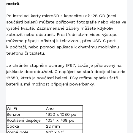
metrů
.
Po instalaci karty microSD s kapacitou až 128 GB (není
součástí balení) můžete pořizovat fotografie nebo videa ve
vysoké kvalitě. Zaznamenané záběry můžete kdykoliv
zobrazit nebo odstranit. Prostřednictvím video výstupu
můžeme připojit přístroj k televizoru, přes USB-C port
k počítači, nebo pomocí aplikace k chytrému mobilnímu
telefonu či tabletu.
Je chráněn stupněm ochrany IP67, takže je připravený na
jakékoliv dobrodružství. O napájení se stará dobíjecí baterie
18650, která je součástí balení. Díky režimu spánku šetří
baterii a má možnost připojení powerbanky.
Wi-Fi
Ano
Senzor
1920 x 1080 px
Rozlišení displeje
1024 x 768 px
Čočka
22 mm
Zorné pole
9,1° x 5,1°