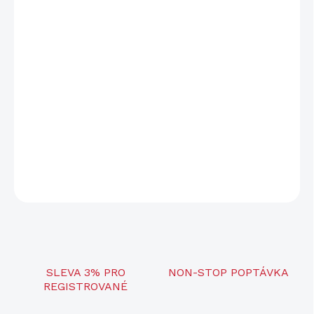
−
+
Přidat do košíku
Digitální noční vidění - monokulár. Režim den/noc - přes den
barevný a v noci černobílý obraz. Čočka: 22 mm. Detekční
vzdálenost: 350 m. Optické zvětšení: 4,7x. Krokový digitální zoom:
1,5; 2; 2,5; 3x. Displej: 1024 x 768 px. Přísvit: 940 nm. Funkce
pořizování fotografií a videí. Rozlišení fotografií: 2592 x 1944
px. Rozlišení videí: Full HD.
DETAILNÍ INFORMACE
ZEPTAT SE
SLEVA 3% PRO
NON-STOP POPTÁVKA
REGISTROVANÉ