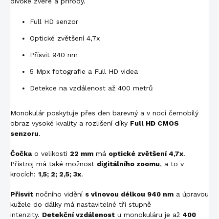
divoké zvěře a přírody.
Full HD senzor
Optické zvětšení 4,7x
Přísvit 940 nm
5 Mpx fotografie a Full HD videa
Detekce na vzdálenost až 400 metrů
Monokulár poskytuje přes den barevný a v noci černobílý
obraz vysoké kvality a rozlišení díky
Full HD CMOS
senzoru
.
Čočka
o velikosti
22
mm
má
optické zvětšení 4,7x
.
Přístroj má také možnost
digitálního zoomu
, a to v
krocích:
1,5; 2; 2,5; 3x
.
Přísvit
nočního vidění
s vlnovou délkou 940 nm
a úpravou
kužele do dálky má nastavitelné tři stupně
intenzity.
Detekční vzdálenost
u monokuláru je až
400