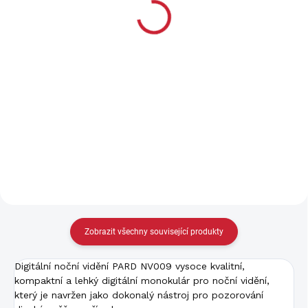
8 499 Kč
14 999 Kč
7 024 Kč bez DPH
12 396 Kč bez DPH
Do košíku
Do košíku
Digitální noční vidění -
Předsádka - noční vidění
monokulár. Režim den/noc -
PARD FD1 je navržena tak, aby
přes den barevný a v noci
přeměnila každý puškohled
černobílý obraz. Čočka: 22
na špičkové noční vidění.3V1
mm. Detekční vzdálenost:
předsádka, zaměřovač,
400 m. Optické zvětšení: 4,7x.
pozorovací noční monokular.
Krokový...
Zobrazit všechny související produkty
Digitální noční vidění PARD NV009 vysoce kvalitní,
kompaktní a lehký digitální monokulár pro noční vidění,
který je navržen jako dokonalý nástroj pro pozorování