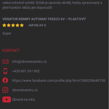
velice ochotně vyřešil. Držák je opravdu skvělý, hezky zpracovaný a
plně funkční. Můžu jen doporučit!
VENATOR KRMNÝ AUTOMAT FEED23 6V – PLASTOVÝ
JAROSLAV S.
Super
KONTAKT
info
@
zbranenamiru.cz
+420 601 261 802
https://www.facebook.com/profile.php?id=61588259649758
zbranenamiru.cz
Zbraně na míru