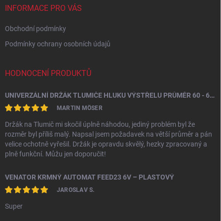
í
INFORMACE PRO VÁS
Obchodní podmínky
Podmínky ochrany osobních údajů
HODNOCENÍ PRODUKTŮ
UNIVERZÁLNÍ DRŽÁK TLUMIČE HLUKU VÝSTŘELU PRŮMĚR 60 - 64,5 MM
MARTIN MÖSER
Držák na Tlumič mi skočil úplně náhodou, jediný problém byl že
rozměr byl příliš malý. Napsal jsem požadavek na větší průměr a pán
velice ochotně vyřešil. Držák je opravdu skvělý, hezky zpracovaný a
plně funkční. Můžu jen doporučit!
VENATOR KRMNÝ AUTOMAT FEED23 6V – PLASTOVÝ
JAROSLAV S.
Super