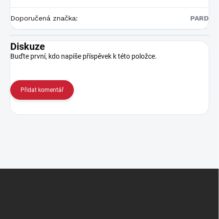
Doporučená značka
:
PARD
Diskuze
Buďte první, kdo napíše příspěvek k této položce.
Přidat komentář
Z
á
p
a
t