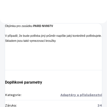
v jednom. Systém den/noc -
přes den barevný a v noci
černobílý...
Objímka pro zasádku
PARD NV007V
V případě, že bude potřeba jiný průměr napište jaký konkrétně potřebujete.
Skladem jsou také vymezovací kroužky.
Doplňkové parametry
Kategorie
:
Adaptéry a příslušenství
Záruka
:
24