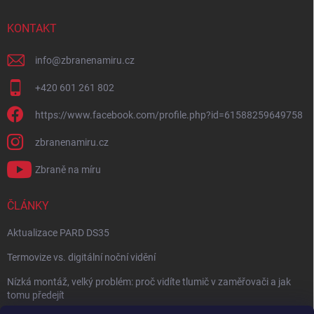
KONTAKT
info
@
zbranenamiru.cz
+420 601 261 802
https://www.facebook.com/profile.php?id=61588259649758
zbranenamiru.cz
Zbraně na míru
ČLÁNKY
Aktualizace PARD DS35
Termovize vs. digitální noční vidění
Nízká montáž, velký problém: proč vidíte tlumič v zaměřovači a jak
tomu předejít