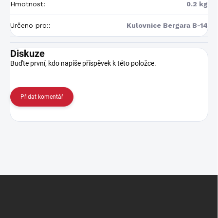
Hmotnost
:
0.2 kg
Určeno pro:
:
Kulovnice Bergara B-14
Diskuze
Buďte první, kdo napíše příspěvek k této položce.
Přidat komentář
Z
á
p
a