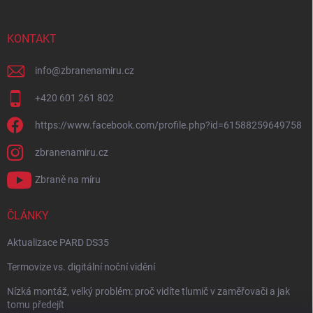
KONTAKT
info
@
zbranenamiru.cz
+420 601 261 802
https://www.facebook.com/profile.php?id=61588259649758
zbranenamiru.cz
Zbraně na míru
ČLÁNKY
Aktualizace PARD DS35
Termovize vs. digitální noční vidění
Nízká montáž, velký problém: proč vidíte tlumič v zaměřovači a jak
tomu předejít