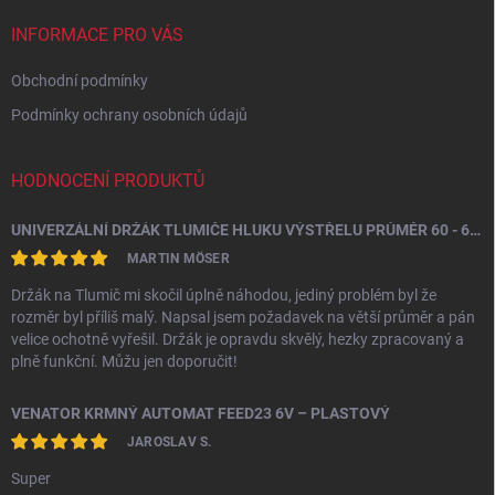
t
í
INFORMACE PRO VÁS
Obchodní podmínky
Podmínky ochrany osobních údajů
HODNOCENÍ PRODUKTŮ
UNIVERZÁLNÍ DRŽÁK TLUMIČE HLUKU VÝSTŘELU PRŮMĚR 60 - 64,5 MM
MARTIN MÖSER
Držák na Tlumič mi skočil úplně náhodou, jediný problém byl že
rozměr byl příliš malý. Napsal jsem požadavek na větší průměr a pán
velice ochotně vyřešil. Držák je opravdu skvělý, hezky zpracovaný a
plně funkční. Můžu jen doporučit!
VENATOR KRMNÝ AUTOMAT FEED23 6V – PLASTOVÝ
JAROSLAV S.
Super