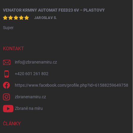
VENATOR KRMNÝ AUTOMAT FEED23 6V – PLASTOVÝ
JAROSLAV S.
Super
KONTAKT
info
@
zbranenamiru.cz
+420 601 261 802
https://www.facebook.com/profile.php?id=61588259649758
zbranenamiru.cz
Zbraně na míru
ČLÁNKY