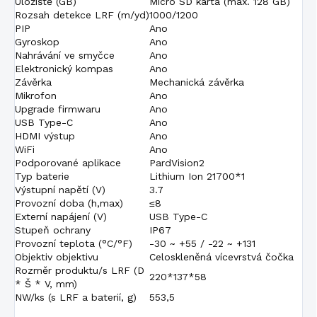
Úložiště (GB)
Micro SD karta (max. 128 GB)
Rozsah detekce LRF (m/yd)
1000/1200
PIP
Ano
Gyroskop
Ano
Nahrávání ve smyčce
Ano
Elektronický kompas
Ano
Závěrka
Mechanická závěrka
Mikrofon
Ano
Upgrade firmwaru
Ano
USB Type-C
Ano
HDMI výstup
Ano
WiFi
Ano
Podporované aplikace
PardVision2
Typ baterie
Lithium Ion 21700*1
Výstupní napětí (V)
3.7
Provozní doba (h,max)
≤8
Externí napájení (V)
USB Type-C
Stupeň ochrany
IP67
Provozní teplota (°C/°F)
-30 ~ +55 / -22 ~ +131
Objektiv objektivu
Celoskleněná vícevrstvá čočka
Rozměr produktu/s LRF (D
220*137*58
* Š * V, mm)
NW/ks (s LRF a baterií, g)
553,5