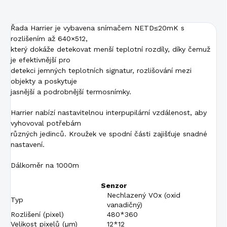
Řada Harrier je vybavena snímačem NETD≤20mK s
rozlišením až 640×512,
který dokáže detekovat menší teplotní rozdíly, díky čemuž
je efektivnější pro
detekci jemných teplotních signatur, rozlišování mezi
objekty a poskytuje
jasnější a podrobnější termosnímky.
Harrier nabízí nastavitelnou interpupilární vzdálenost, aby
vyhovoval potřebám
různých jedinců. Kroužek ve spodní části zajišťuje snadné
nastavení.
Dálkoměr na 1000m
Senzor
Nechlazený VOx (oxid
Typ
vanadičný)
Rozlišení (pixel)
480*360
Velikost pixelů (µm)
12*12