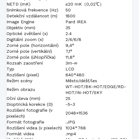
NETD (mK)
≤20 mK（0,02℃）
Snímková frekvence (Hz)
50
Detekční vzdálenost (m)
1800
Image Engine
Pard IREA
Objektiv (mm)
35
Optické zvětšení (x)
2.4
Digitální zoom (x)
2/4/6/8
Zorné pole (horizontální)
9,4°
Zorné pole (vertikální)
7,1°
Zorné pole (úhlopříčka)
11,8°
Rozsah zaostření
3m-∞
Typ
LCD
Rozlišení (pixel)
640*480
Režim scény
Město/déšť/les
WT-HOT/BK-HOT/EDGE/RD-
Režim obrazu
HOT/IN-HOT/SKY
Oční úleva (mm)
25
Dioptrická korekce (D)
-5~3
Rozlišení fotografie (v
2048×1536
pixelech)
Formát fotografie
.JPG
Rozlišení videa (v pixelech)
1024*768
Formát videa
.mp4