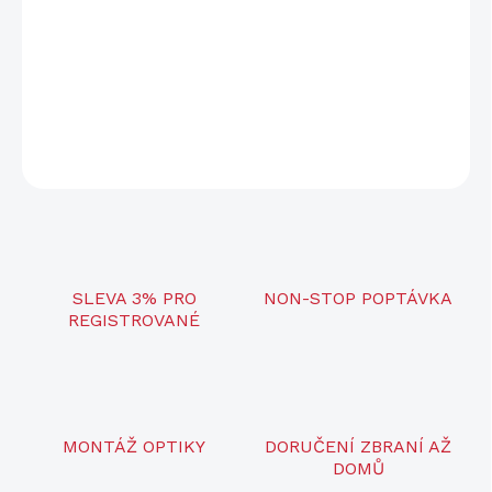
−
+
Přidat do košíku
DETAILNÍ INFORMACE
ZEPTAT SE
SLEVA 3% PRO
NON-STOP POPTÁVKA
REGISTROVANÉ
MONTÁŽ OPTIKY
DORUČENÍ ZBRANÍ AŽ
DOMŮ