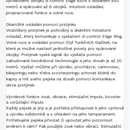
výcvikového obojku d-control Edge 650R s dosahem 650
metrů a spárování až 6 obojků. Intuitivní ovládání,
propracované funkce a volné ruce.
Okamžité ovládání pomocí prstýnku
Vodotěsný prstýnek je pohodlný a diskrétní miniaturní
ovladač, který komunikuje s vysílačem d-control Edge Ring.
Volné ruce a ovládání pomocí čtyř funkčních tlačítek, na
které je možné nastavit jednotlivé povely pro spárované
obojky. Prstýnek vysílá signál do vysílače pomocí
zabudované bezdrátové technologie a jeho dosah je až 20
metrů. Vysílač můžete při výcviku, procházce, canicrossu,
bikejöringu nebo třeba scooterjöringu schovat klidně do
kapsy a mít svého pejska na dosah pomocí komunikace
skrze prstýnek.
Výcvikové funkce zvuk, vibrace, stimulační impuls, booster
a vzrůstající impuls
Každý pejsek je jiný a je potřeba přistupovat k jeho výchově
a výcviku svědomitě a s ohledem na jeho temperament.
Potřebujete pejska přivolat či upoutat jeho pozornost
směrem k vám? Pak použijte zvuk nebo vibraci. Stimulační