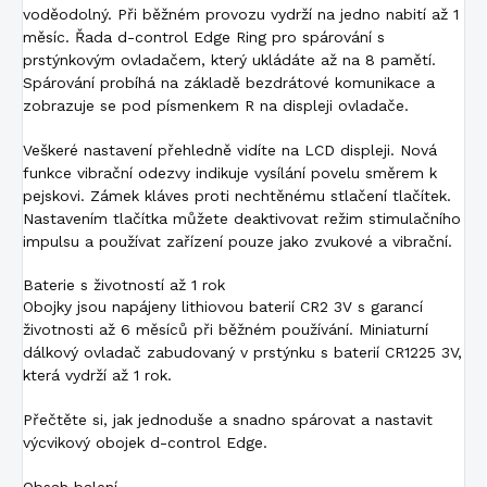
voděodolný. Při běžném provozu vydrží na jedno nabití až 1
měsíc. Řada d-control Edge Ring pro spárování s
prstýnkovým ovladačem, který ukládáte až na 8 pamětí.
Spárování probíhá na základě bezdrátové komunikace a
zobrazuje se pod písmenkem R na displeji ovladače.
Veškeré nastavení přehledně vidíte na LCD displeji. Nová
funkce vibrační odezvy indikuje vysílání povelu směrem k
pejskovi. Zámek kláves proti nechtěnému stlačení tlačítek.
Nastavením tlačítka můžete deaktivovat režim stimulačního
impulsu a používat zařízení pouze jako zvukové a vibrační.
Baterie s životností až 1 rok
Obojky jsou napájeny lithiovou baterií CR2 3V s garancí
životnosti až 6 měsíců při běžném používání. Miniaturní
dálkový ovladač zabudovaný v prstýnku s baterií CR1225 3V,
která vydrží až 1 rok.
Přečtěte si, jak jednoduše a snadno spárovat a nastavit
výcvikový obojek d-control Edge.
Obsah balení