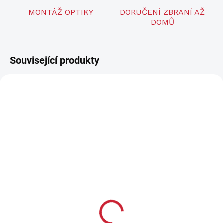
MONTÁŽ OPTIKY
DORUČENÍ ZBRANÍ AŽ
DOMŮ
Související produkty
TIP
TIP
ZDARMA
ZDARM
SKLADEM
LZE OBJEDNAT
Hikmicro Stellar SH35L
Hikmicro Stellar SH50L
3.0
3.0
64 990 Kč
79 999 Kč
53 711 Kč bez DPH
66 115 Kč bez DPH