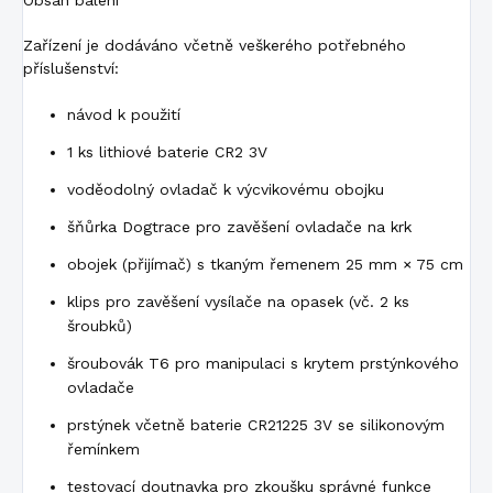
Zařízení je dodáváno včetně veškerého potřebného
příslušenství:
návod k použití
1 ks lithiové baterie CR2 3V
voděodolný ovladač k výcvikovému obojku
šňůrka Dogtrace pro zavěšení ovladače na krk
obojek (přijímač) s tkaným řemenem 25 mm × 75 cm
klips pro zavěšení vysílače na opasek (vč. 2 ks
šroubků)
šroubovák T6 pro manipulaci s krytem prstýnkového
ovladače
prstýnek včetně baterie CR21225 3V se silikonovým
řemínkem
testovací doutnavka pro zkoušku správné funkce