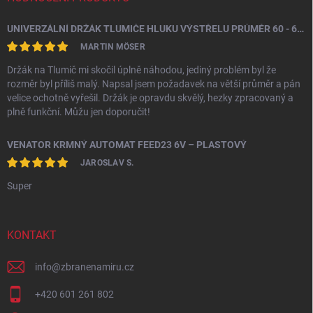
UNIVERZÁLNÍ DRŽÁK TLUMIČE HLUKU VÝSTŘELU PRŮMĚR 60 - 64,5 MM
MARTIN MÖSER
Držák na Tlumič mi skočil úplně náhodou, jediný problém byl že
rozměr byl příliš malý. Napsal jsem požadavek na větší průměr a pán
velice ochotně vyřešil. Držák je opravdu skvělý, hezky zpracovaný a
plně funkční. Můžu jen doporučit!
VENATOR KRMNÝ AUTOMAT FEED23 6V – PLASTOVÝ
JAROSLAV S.
Super
KONTAKT
info
@
zbranenamiru.cz
+420 601 261 802