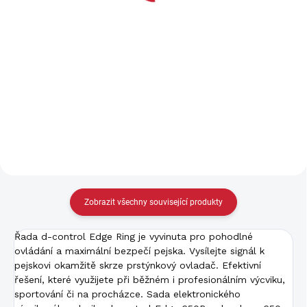
Do košíku
Do košíku
Rozlišení displeje 2560 x
Rozlišení displeje 2560 x
2560 px Senzor 384 x 288 px
2560 px Senzor 384 x 288 px
Čočka 35 mm Hmotnost 830 g
Čočka 50 mm Hmotnost 880
Návod ke stažení zde
g Návod ke stažení zde
Zobrazit všechny související produkty
Řada d-control Edge Ring je vyvinuta pro pohodlné
ovládání a maximální bezpečí pejska. Vysílejte signál k
pejskovi okamžitě skrze prstýnkový ovladač. Efektivní
řešení, které využijete při běžném i profesionálním výcviku,
sportování či na procházce. Sada elektronického