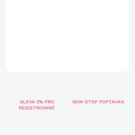
Elektronický výcvikový obojek pro psy d-control Edge 650R
umožňuje komunikovat s pejskem pomocí prstýnkového
ovladače. Okamžité ovládání při výcviku, sportování i na běžné
procházce bez nutnosti držet vysílač v ruce. Dosah 650 m s
možností napárování až 6 psů. Funkce zvuk, vibrace, stimulační
impuls, booster a vzrůstající impuls. Dobíjecí ovladač s
přehledným LCD displejem. Obojek pro střední a velká plemena.
DETAILNÍ INFORMACE
ZEPTAT SE
SLEVA 3% PRO
NON-STOP POPTÁVKA
REGISTROVANÉ