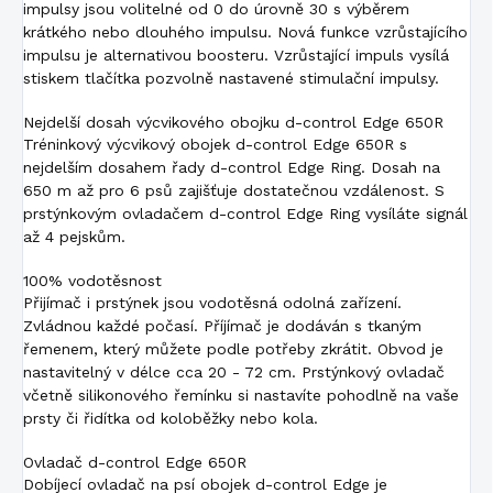
impulsy jsou volitelné od 0 do úrovně 30 s výběrem
krátkého nebo dlouhého impulsu. Nová funkce vzrůstajícího
impulsu je alternativou boosteru. Vzrůstající impuls vysílá
stiskem tlačítka pozvolně nastavené stimulační impulsy.
Nejdelší dosah výcvikového obojku d-control Edge 650R
Tréninkový výcvikový obojek d-control Edge 650R s
nejdelším dosahem řady d-control Edge Ring. Dosah na
650 m až pro 6 psů zajišťuje dostatečnou vzdálenost. S
prstýnkovým ovladačem d-control Edge Ring vysíláte signál
až 4 pejskům.
100% vodotěsnost
Přijímač i prstýnek jsou vodotěsná odolná zařízení.
Zvládnou každé počasí. Příjímač je dodáván s tkaným
řemenem, který můžete podle potřeby zkrátit. Obvod je
nastavitelný v délce cca 20 - 72 cm. Prstýnkový ovladač
včetně silikonového řemínku si nastavíte pohodlně na vaše
prsty či řidítka od koloběžky nebo kola.
Ovladač d-control Edge 650R
Dobíjecí ovladač na psí obojek d-control Edge je