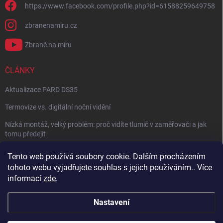
https://www.facebook.com/profile.php?id=61588259649758
zbranenamiru.cz
Zbraně na míru
ČLÁNKY
Aktualizace PARD DS35
Termovize vs. digitální noční vidění
Nízká montáž, velký problém: proč vidíte tlumič v zaměřovači a jak
tomu předejít
NÁVOD: Jak správně nastavit balistický kalkulátor
Tento web používá soubory cookie. Dalším procházením
tohoto webu vyjadřujete souhlas s jejich používáním.. Více
Archiv
informací
zde
.
Nastavení
Copyright 2026
Zbraně na míru
. Všechna práva vyhrazena.
Vytvořil Shoptet