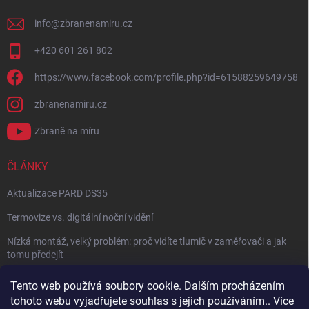
info
@
zbranenamiru.cz
+420 601 261 802
https://www.facebook.com/profile.php?id=61588259649758
zbranenamiru.cz
Zbraně na míru
ČLÁNKY
Aktualizace PARD DS35
Termovize vs. digitální noční vidění
Nízká montáž, velký problém: proč vidíte tlumič v zaměřovači a jak
tomu předejít
NÁVOD: Jak správně nastavit balistický kalkulátor
Tento web používá soubory cookie. Dalším procházením
tohoto webu vyjadřujete souhlas s jejich používáním.. Více