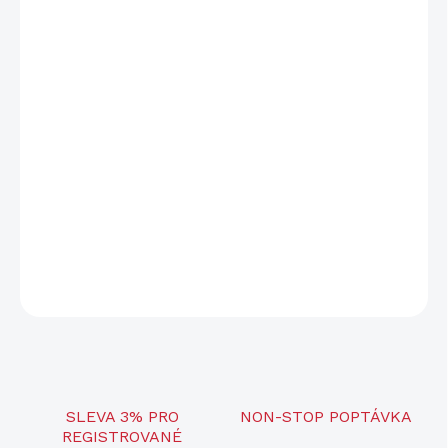
cena:
−
+
Přidat do košíku
Montážní lišta je namontována na pušce Franchi - mod. Horizon a
slouží k upínání držáků optických zařízení kompatibilních s
rozhraním MIL-STD 1913 (s aretační příčnou drážkou šířky 5,2
mm). Adaptér je vyroben z vysoce kvalitní oceli. Povrchová úprava
se provedena speciální antikorozní povrchovou úpravou.
Spojovací materiál je součástí balení.
ZEPTAT SE
SLEVA 3% PRO
NON-STOP POPTÁVKA
REGISTROVANÉ