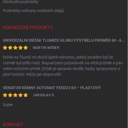
Obchodní podmínky
Podmínky ochrany osobních údajů
HODNOCENÍ PRODUKTŮ
UNIVERZÁLNÍ DRŽÁK TLUMIČE HLUKU VÝSTŘELU PRŮMĚR 60 - 64,5 MM
MARTIN MÖSER
Držák na Tlumič mi skočil úplně náhodou, jediný problém byl že
rozměr byl příliš malý. Napsal jsem požadavek na větší průměr a pán
velice ochotně vyřešil. Držák je opravdu skvělý, hezky zpracovaný a
plně funkční. Můžu jen doporučit!
VENATOR KRMNÝ AUTOMAT FEED23 6V – PLASTOVÝ
JAROSLAV S.
Super
KONTAKT