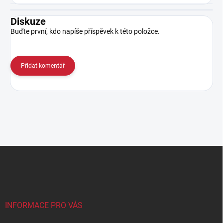
Diskuze
Buďte první, kdo napíše příspěvek k této položce.
Přidat komentář
Z
á
p
a
t
í
INFORMACE PRO VÁS