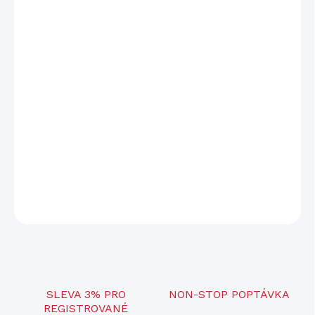
cena:
−
+
Přidat do košíku
Adaptér se montuje na kulovnici BERGARA B-13 a slouží k
upevnění držáků optických zařízení kompatibilních s rozhraním
weaver dle specifikace MIL STD 1913 (s aretační příčnou drážkou
šířky 5,2 mm). Adaptér je vyrobený z ušlechtilé oceli třískovým
obráběním. Povrchová úprava je provedena speciální antikorozní
povrchovou úpravou.
Součástí balení je spojovací materiál.
ZEPTAT SE
SLEVA 3% PRO
NON-STOP POPTÁVKA
REGISTROVANÉ