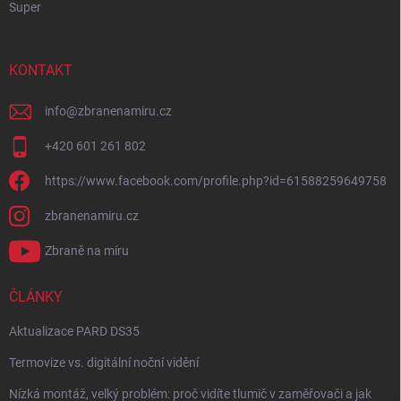
Super
KONTAKT
info
@
zbranenamiru.cz
+420 601 261 802
https://www.facebook.com/profile.php?id=61588259649758
zbranenamiru.cz
Zbraně na míru
ČLÁNKY
Aktualizace PARD DS35
Termovize vs. digitální noční vidění
Nízká montáž, velký problém: proč vidíte tlumič v zaměřovači a jak