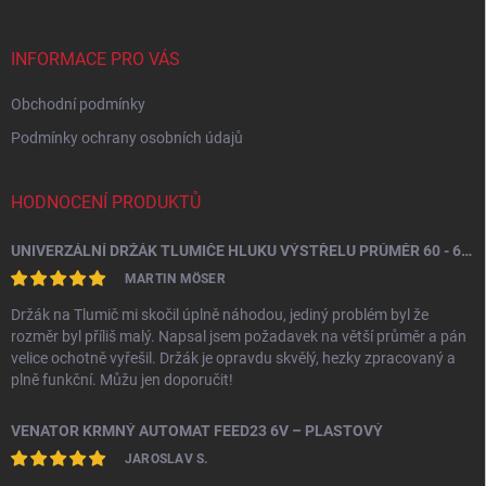
a
t
í
INFORMACE PRO VÁS
Obchodní podmínky
Podmínky ochrany osobních údajů
HODNOCENÍ PRODUKTŮ
UNIVERZÁLNÍ DRŽÁK TLUMIČE HLUKU VÝSTŘELU PRŮMĚR 60 - 64,5 MM
MARTIN MÖSER
Držák na Tlumič mi skočil úplně náhodou, jediný problém byl že
rozměr byl příliš malý. Napsal jsem požadavek na větší průměr a pán
velice ochotně vyřešil. Držák je opravdu skvělý, hezky zpracovaný a
plně funkční. Můžu jen doporučit!
VENATOR KRMNÝ AUTOMAT FEED23 6V – PLASTOVÝ
JAROSLAV S.