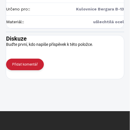
Určeno pro:
:
Kulovnice Bergara B-13
Materiál:
:
ušlechtilá ocel
Diskuze
Buďte první, kdo napíše příspěvek k této položce.
Přidat komentář
Z
á
p