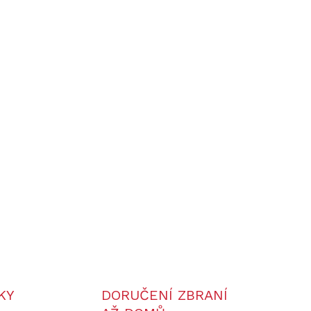
Přidat do košíku
jku) vhodná pro menší psy. Profesionální
zení pro psy vybavené moderní technologií s
ňuje lokalizovat až 19 psů na vzdálenost 20 km.
F technologii ke vzájemné komunikaci. Provoz
 praktické intuitivní ovládání a dobře čitelný LCD
acemi. Nárazuvzdorné a 100% vodotěsné zařízení.
kovým modulem a zvukovým lokátorem.
ZEPTAT SE
KY
DORUČENÍ ZBRANÍ