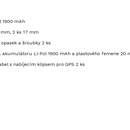
ol 1900 mAh
0 mm, 2 ks 17 mm
a opasek a šroubky 2 ks
 vč. akumulátoru Li-Pol 1900 mAh a plastového řemene 2
abel s nabíjecím klipsem pro GPS 2 ks