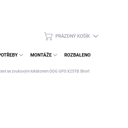
PRÁZDNÝ KOŠÍK
NÁKUPNÍ
KOŠÍK
POTŘEBY
MONTÁŽE
ROZBALENO
POPTÁVKOV
řízení se zvukovým lokátorem DOG GPS X25TB Short