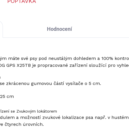
POPTÁVKA
Hodnocení
kterým máte své psy pod neustálým dohledem a 100% kontrol
 GPS X25TB je propracované zařízení sloužící pro vyhled
u
se zkrácenou gumovou částí vysílače o 5 cm.
 25 cm
řízení se Zvukovým lokátorem
dulem a možností zvukové lokalizace psa např. v hustém 
ve čtyrech úrovních.