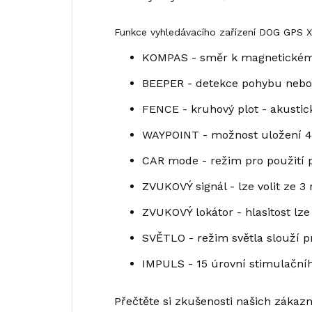
Funkce vyhledávacího zařízení DOG GPS 
KOMPAS - směr k magnetickém
BEEPER - detekce pohybu nebo 
FENCE - kruhový plot - akustic
WAYPOINT - možnost uložení 4 
CAR mode - režim pro použití př
ZVUKOVÝ signál - lze volit ze 
ZVUKOVÝ lokátor - hlasitost lze
SVĚTLO - režim světla slouží p
IMPULS - 15 úrovní stimulační
Přečtěte si zkušenosti našich zákaz