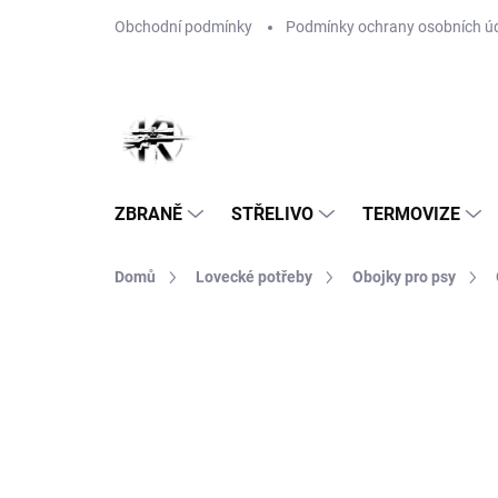
Přejít
Obchodní podmínky
Podmínky ochrany osobních ú
na
obsah
ZBRANĚ
STŘELIVO
TERMOVIZE
Domů
Lovecké potřeby
Obojky pro psy
Neohodnoceno
Podrobnosti hodnoce