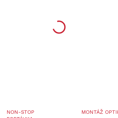
−
+
Zkrácená verze vysílače (obo
vyhledávací a výcvikové zaří
vysokou citlivostí GPS, umož
Dogtrace DOG GPS využívá R
naprosto bez poplatků. Nabízí
displej s důležitými inform
GPS obojek pro psa s výcvi
DETAILNÍ INFORMACE
NON-STOP
MONTÁŽ OPTI