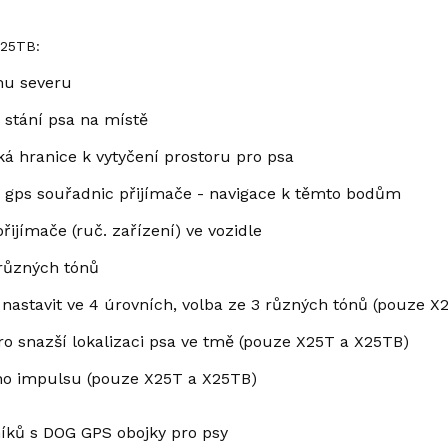
X25TB:
u severu
stání psa na místě
ká hranice k vytyčení prostoru pro psa
gps souřadnic přijímače - navigace k těmto bodům
ijímače (ruč. zařízení) ve vozidle
3 různých tónů
 nastavit ve 4 úrovních, volba ze 3 různých tónů (pouze X
ro snazší lokalizaci psa ve tmě (pouze X25T a X25TB)
ho impulsu (pouze X25T a X25TB)
níků s DOG GPS obojky pro psy