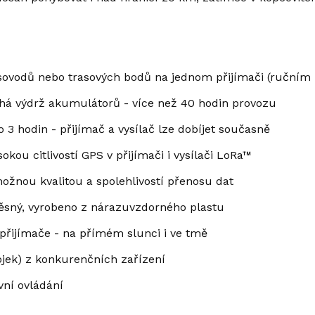
sovodů nebo trasových bodů na jednom přijímači (ručním 
ouhá výdrž akumulátorů - více než 40 hodin provozu
 3 hodin - přijímač a vysílač lze dobíjet současně
kou citlivostí GPS v přijímači i vysílači LoRa™
možnou kvalitou a spolehlivostí přenosu dat
otěsný, vyrobeno z nárazuvzdorného plastu
 přijímače - na přímém slunci i ve tmě
ojek) z konkurenčních zařízení
vní ovládání