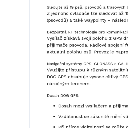
Sledujte až 19 psů, psovodů a trasových
Z jednoho ovladače lze sledovat až 19
(psovodů) a také waypointy – násle
Bezplatná RF technologie pro komunikaci
Vysílač získává svoji polohu z GPS d
přijímače psovoda. Rádiové spojení f
aktuální polohu psů. Provoz je napr
Navigační systémy GPS, GLONASS a GAL
Využijte přístupu k různým satelitn
DOG GPS obsahuje vysoce citlivý GPS/
náročným terénem.
Dosah DOG GPS:
Dosah mezi vysílačem a přijíma
Vzdálenost se zákonitě mění vli
Při přímé viditelnosti se může