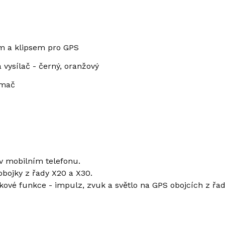
m a klipsem pro GPS
 vysílač - černý, oranžový
ímač
 v mobilním telefonu.
obojky z řady X20 a X30.
kové funkce - impulz, zvuk a světlo na GPS obojcích z řad