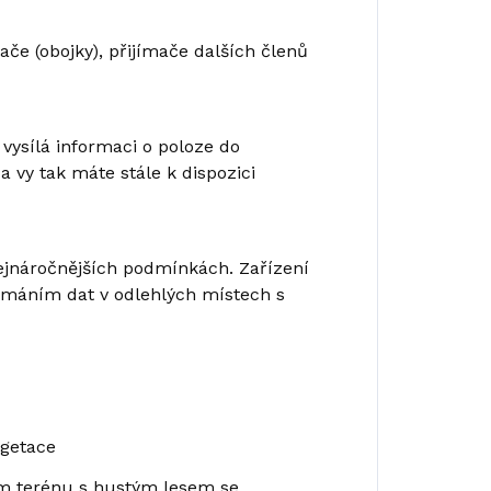
ače (obojky), přijímače dalších členů
 vysílá informaci o poloze do
 vy tak máte stále k dispozici
nejnáročnějších podmínkách. Zařízení
ijímáním dat v odlehlých místech s
egetace
tém terénu s hustým lesem se