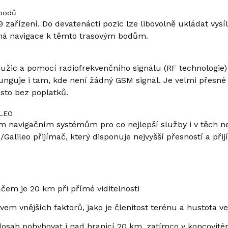
 bodů
 zařízení. Do devatenácti pozic lze libovolně ukládat vysíl
dná navigace k těmto trasovým bodům.
ružic a pomocí radiofrekvenčního signálu (RF technologie)
unguje i tam, kde není žádný GSM signál. Je velmi přesné a
osto bez poplatků.
ILEO
ím navigačním systémům pro co nejlepší služby i v těch 
Galileo přijímač, který disponuje nejvyšší přesností a př
čem je 20 km při přímé viditelnosti
vem vnějších faktorů, jako je členitost terénu a hustota v
 dosah pohybovat i nad hranicí 20 km, zatímco v kopcovi