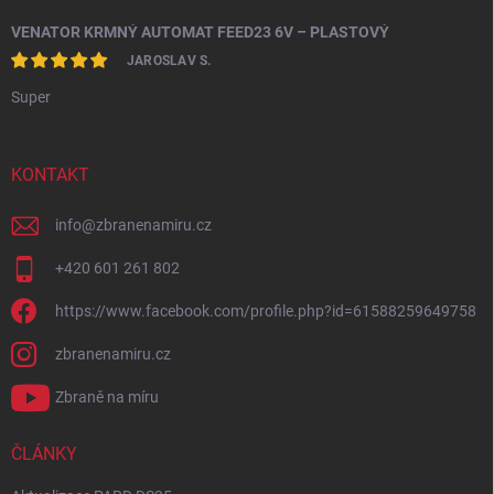
VENATOR KRMNÝ AUTOMAT FEED23 6V – PLASTOVÝ
JAROSLAV S.
Super
KONTAKT
info
@
zbranenamiru.cz
+420 601 261 802
https://www.facebook.com/profile.php?id=61588259649758
zbranenamiru.cz
Zbraně na míru
ČLÁNKY