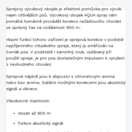
Sprejový výcvikový obojek je efektivní pomůcka pro výcvik
nejen citlivějších psů. Výcvikový obojek AQUA spray vám
pomáhá humánně provádět korekce nežádoucího chování
ve správný čas na vzdálenost 900 m.
Hlavní funkcí tohoto zařízení je sprejová korekce v podobě
nepříjemného chladivého spreje, který je směřován na
čumák psa. V podstatě i samotný zvuk, vydávaný při
použití spreje, je pro psa dostatečným impulsem k vyrušení
z nevhodného chování.
Sprejové náplně jsou k dispozici s citronelovým aroma
nebo bez aroma. Dalšími možnými korekcemi jsou akustický
signál a vibrace.
Všeobecné vlastnosti:
dosah až 900 m
funkce akustický signál