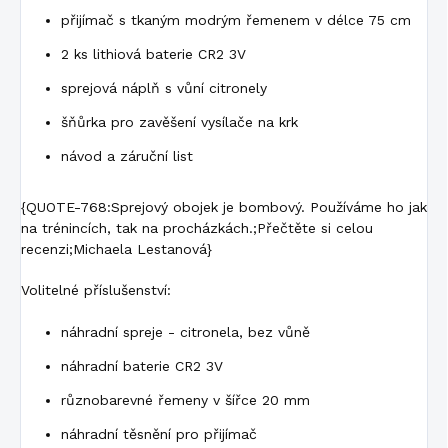
přijímač s tkaným modrým řemenem v délce 75 cm
2 ks lithiová baterie CR2 3V
sprejová náplň s vůní citronely
šňůrka pro zavěšení vysílače na krk
návod a záruční list
{QUOTE-768:Sprejový obojek je bombový. Používáme ho jak
na trénincích, tak na procházkách.;Přečtěte si celou
recenzi;Michaela Lestanová}
Volitelné příslušenství:
náhradní spreje - citronela, bez vůně
náhradní baterie CR2 3V
různobarevné řemeny v šířce 20 mm
náhradní těsnění pro přijímač