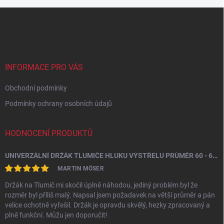
Z
á
p
a
t
í
INFORMACE PRO VÁS
Obchodní podmínky
Podmínky ochrany osobních údajů
HODNOCENÍ PRODUKTŮ
UNIVERZÁLNÍ DRŽÁK TLUMIČE HLUKU VÝSTŘELU PRŮMĚR 60 - 64,5 MM
MARTIN MÖSER
Držák na Tlumič mi skočil úplně náhodou, jediný problém byl že
rozměr byl příliš malý. Napsal jsem požadavek na větší průměr a pán
velice ochotně vyřešil. Držák je opravdu skvělý, hezky zpracovaný a
plně funkční. Můžu jen doporučit!