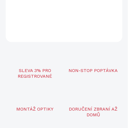
citlivějších psů. Výcvikový obojek AQUA spray vám pomáhá
humánně provádět korekce nežádoucího chování ve správný čas
na vzdálenost 900 m.
DETAILNÍ INFORMACE
ZEPTAT SE
SLEVA 3% PRO
NON-STOP POPTÁVKA
REGISTROVANÉ
MONTÁŽ OPTIKY
DORUČENÍ ZBRANÍ AŽ
DOMŮ