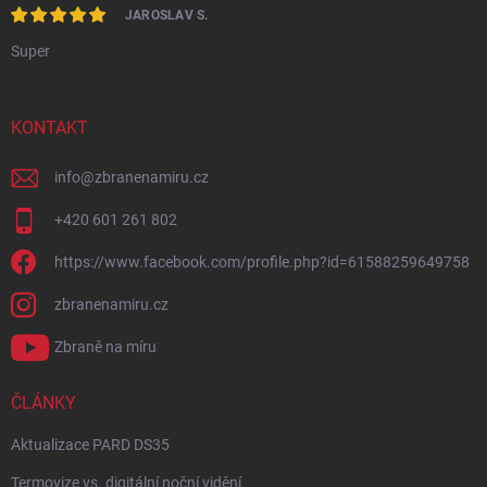
JAROSLAV S.
Super
KONTAKT
info
@
zbranenamiru.cz
+420 601 261 802
https://www.facebook.com/profile.php?id=61588259649758
zbranenamiru.cz
Zbraně na míru
ČLÁNKY
Aktualizace PARD DS35
Termovize vs. digitální noční vidění