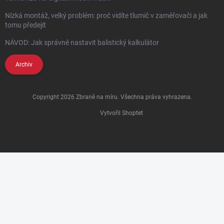
Nízká montáž, velký problém: proč vidíte tlumič v zaměřovači a jak
tomu předejít
NÁVOD: Jak správně nastavit balistický kalkulátor
Archiv
Copyright 2026
Zbraně na míru
. Všechna práva vyhrazena.
Vytvořil Shoptet