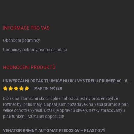
á
p
a
t
í
INFORMACE PRO VÁS
Obchodní podmínky
Podmínky ochrany osobních údajů
HODNOCENÍ PRODUKTŮ
UNIVERZÁLNÍ DRŽÁK TLUMIČE HLUKU VÝSTŘELU PRŮMĚR 60 - 64,5 MM
MARTIN MÖSER
Držák na Tlumič mi skočil úplně náhodou, jediný problém byl že
rozměr byl příliš malý. Napsal jsem požadavek na větší průměr a pán
velice ochotně vyřešil. Držák je opravdu skvělý, hezky zpracovaný a
plně funkční. Můžu jen doporučit!
VENATOR KRMNÝ AUTOMAT FEED23 6V – PLASTOVÝ