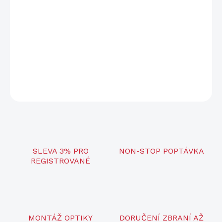
Napětí
12 V
Určeno pro
Krmné automaty Venator
DETAILNÍ INFORMACE
ZEPTAT SE
SLEVA 3% PRO
NON-STOP POPTÁVKA
REGISTROVANÉ
MONTÁŽ OPTIKY
DORUČENÍ ZBRANÍ AŽ