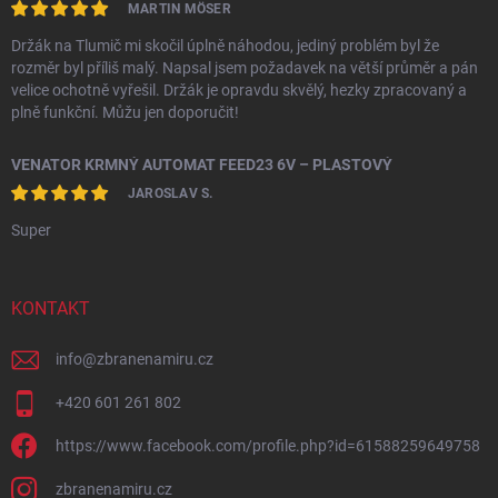
MARTIN MÖSER
Držák na Tlumič mi skočil úplně náhodou, jediný problém byl že
rozměr byl příliš malý. Napsal jsem požadavek na větší průměr a pán
velice ochotně vyřešil. Držák je opravdu skvělý, hezky zpracovaný a
plně funkční. Můžu jen doporučit!
VENATOR KRMNÝ AUTOMAT FEED23 6V – PLASTOVÝ
JAROSLAV S.
Super
KONTAKT
info
@
zbranenamiru.cz
+420 601 261 802
https://www.facebook.com/profile.php?id=61588259649758
zbranenamiru.cz