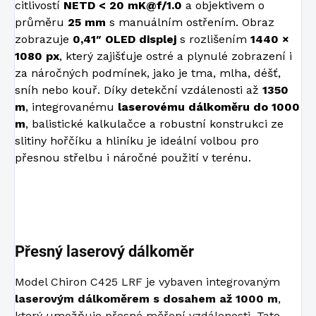
citlivostí
NETD < 20 mK@f/1.0
a objektivem o
průměru
25 mm
s manuálním ostřením. Obraz
zobrazuje
0,41″ OLED displej
s rozlišením
1440 ×
1080 px
, který zajišťuje ostré a plynulé zobrazení i
za náročných podmínek, jako je tma, mlha, déšť,
sníh nebo kouř. Díky detekční vzdálenosti až
1350
m
, integrovanému
laserovému dálkoměru do 1000
m
, balistické kalkulačce a robustní konstrukci ze
slitiny hořčíku a hliníku je ideální volbou pro
přesnou střelbu i náročné použití v terénu.
Přesný laserový dálkoměr
Model Chiron C425 LRF je vybaven integrovaným
laserovým dálkoměrem s dosahem až 1000 m
,
který umožňuje přesné měření vzdálenosti. Tato