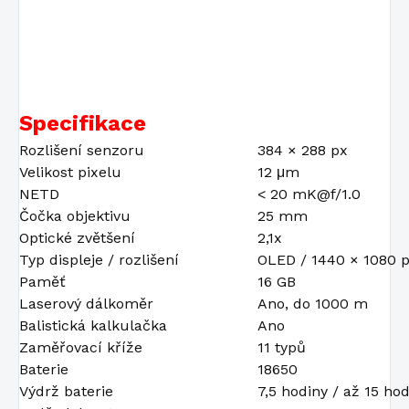
Specifikace
Rozlišení senzoru
384 × 288 px
Velikost pixelu
12 μm
NETD
< 20 mK@f/1.0
Čočka objektivu
25 mm
Optické zvětšení
2,1x
Typ displeje / rozlišení
OLED / 1440 × 1080 
Paměť
16 GB
Laserový dálkoměr
Ano, do 1000 m
Balistická kalkulačka
Ano
Zaměřovací kříže
11 typů
Baterie
18650
Výdrž baterie
7,5 hodiny / až 15 ho