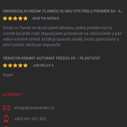
UNIVERZÁLNÍ DRŽÁK TLUMIČE HLUKU VÝSTŘELU PRŮMĚR 60 - 64,5 MM
MARTIN MÖSER
Držák na Tlumič mi skočil úplně náhodou, jediný problém byl že
rozměr byl příliš malý. Napsal jsem požadavek na větší průměr a pán
velice ochotně vyřešil. Držák je opravdu skvělý, hezky zpracovaný a
plně funkční. Můžu jen doporučit!
VENATOR KRMNÝ AUTOMAT FEED23 6V – PLASTOVÝ
JAROSLAV S.
Super
KONTAKT
info
@
zbranenamiru.cz
+420 601 261 802