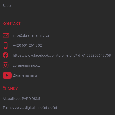
Super
KONTAKT
info
@
zbranenamiru.cz
+420 601 261 802
https://www.facebook.com/profile.php?id=61588259649758
zbranenamiru.cz
Zbraně na míru
ČLÁNKY
Aktualizace PARD DS35
Termovize vs. digitální noční vidění