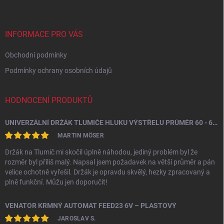
p
a
t
í
INFORMACE PRO VÁS
Obchodní podmínky
Podmínky ochrany osobních údajů
HODNOCENÍ PRODUKTŮ
UNIVERZÁLNÍ DRŽÁK TLUMIČE HLUKU VÝSTŘELU PRŮMĚR 60 - 64,5 MM
MARTIN MÖSER
Držák na Tlumič mi skočil úplně náhodou, jediný problém byl že
rozměr byl příliš malý. Napsal jsem požadavek na větší průměr a pán
velice ochotně vyřešil. Držák je opravdu skvělý, hezky zpracovaný a
plně funkční. Můžu jen doporučit!
VENATOR KRMNÝ AUTOMAT FEED23 6V – PLASTOVÝ
JAROSLAV S.