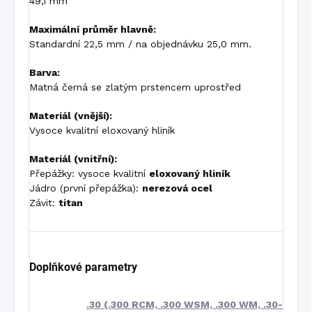
49,1 mm
Maximální průměr hlavně:
Standardní 22,5 mm / na objednávku 25,0 mm.
Barva:
Matná černá se zlatým prstencem uprostřed
Materiál (vnější):
Vysoce kvalitní eloxovaný hliník
Materiál (vnitřní):
Přepážky: vysoce kvalitní
eloxovaný hliník
Jádro (první přepážka):
nerezová ocel
Závit:
titan
Doplňkové parametry
.30 (.300 RCM, .300 WSM, .300 WM, .30-