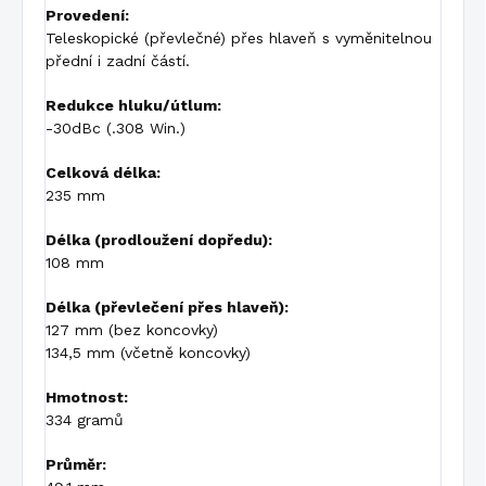
Provedení:
Teleskopické (převlečné) přes hlaveň s vyměnitelnou
přední i zadní částí.
Redukce hluku/útlum:
-30dBc (.308 Win.)
Celková délka:
235 mm
Délka (prodloužení dopředu):
108 mm
Délka (převlečení přes hlaveň):
127 mm (bez koncovky)
134,5 mm (včetně koncovky)
Hmotnost:
334 gramů
Průměr: