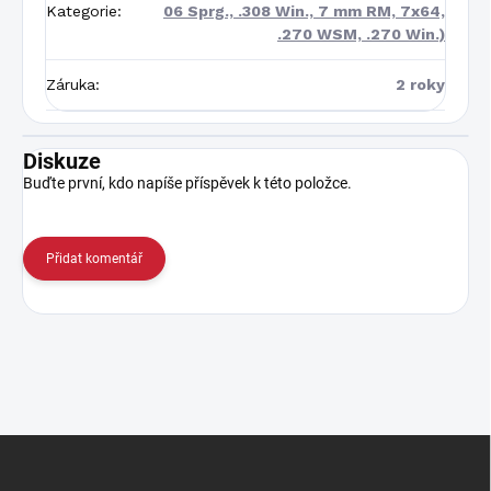
Kategorie
:
06 Sprg., .308 Win., 7 mm RM, 7x64,
.270 WSM, .270 Win.)
Záruka
:
2 roky
Diskuze
Buďte první, kdo napíše příspěvek k této položce.
Přidat komentář
Z
á