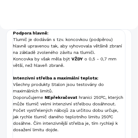
volby) Použití...
Podpora hlavně:
Tlumič je dodáván s tzv. koncovkou (podpěrou)
hlavně upravenou tak, aby vyhovovala většině zbraní
na základě zvoleného závitu na tlumiči.
Koncovka by však měla být
VŽDY
o 0,5 - 0,7 mm
větší, než hlaveň zbraně.
Intenzivní střelba a maximální teplota:
Všechny produkty Stalon jsou testovány do
maximálních limitů.
Doporučujeme
NEpřekračovat
hranici 250ºC, kterých
může tlumič velmi intenzivní střelbou dosáhnout.
Počet vystřelených nábojů za určitou dobu určuje,
jak rychle tlumič daného teplotního limitu 250ºC
dosáhne. Čím intenzivnější střelba je, tím rychleji k
dosažení limitu dojde.