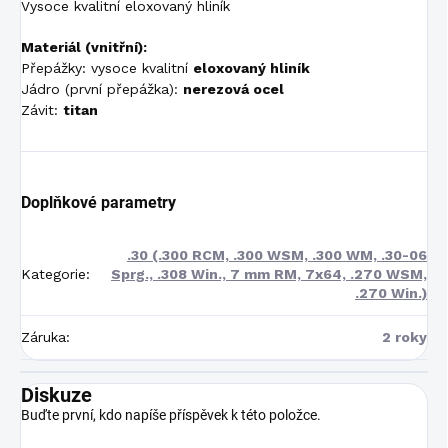
Vysoce kvalitní eloxovaný hliník
Materiál (vnitřní):
Přepážky: vysoce kvalitní
eloxovaný hliník
Jádro (první přepážka):
nerezová ocel
Závit:
titan
Doplňkové parametry
.30 (.300 RCM, .300 WSM, .300 WM, .30-06
Kategorie
:
Sprg., .308 Win., 7 mm RM, 7x64, .270 WSM,
.270 Win.)
Záruka
:
2 roky
Diskuze
Buďte první, kdo napíše příspěvek k této položce.