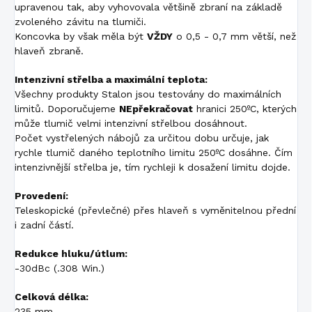
upravenou tak, aby vyhovovala většině zbraní na základě
zvoleného závitu na tlumiči.
Koncovka by však měla být
VŽDY
o 0,5 - 0,7 mm větší, než
hlaveň zbraně.
Intenzivní střelba a maximální teplota:
Všechny produkty Stalon jsou testovány do maximálních
limitů. Doporučujeme
NEpřekračovat
hranici 250ºC, kterých
může tlumič velmi intenzivní střelbou dosáhnout.
Počet vystřelených nábojů za určitou dobu určuje, jak
rychle tlumič daného teplotního limitu 250ºC dosáhne. Čím
intenzivnější střelba je, tím rychleji k dosažení limitu dojde.
Provedení:
Teleskopické (převlečné) přes hlaveň s vyměnitelnou přední
i zadní částí.
Redukce hluku/útlum:
-30dBc (.308 Win.)
Celková délka:
235 mm