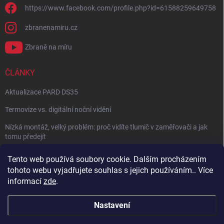
https://www.facebook.com/profile.php?id=61588259649758
zbranenamiru.cz
Zbraně na míru
ČLÁNKY
Aktualizace PARD DS35
Termovize vs. digitální noční vidění
Nízká montáž, velký problém: proč vidíte tlumič v zaměřovači a jak
tomu předejít
NÁVOD: Jak správně nastavit balistický kalkulátor
Tento web používá soubory cookie. Dalším procházením
tohoto webu vyjadřujete souhlas s jejich používáním.. Více
Archiv
informací
zde
.
Nastavení
Copyright 2026
Zbraně na míru
. Všechna práva vyhrazena.