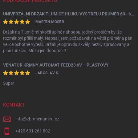
HODNOCENÍ PRODUKTŮ
UNIVERZÁLNÍ DRŽÁK TLUMIČE HLUKU VÝSTŘELU PRŮMĚR 60 - 64,5 MM
MARTIN MÖSER
Držák na Tlumič mi skočil úplně náhodou, jediný problém byl že
rozměr byl příliš malý. Napsal jsem požadavek na větší průměr a pán
velice ochotně vyřešil. Držák je opravdu skvělý, hezky zpracovaný a
plně funkční. Můžu jen doporučit!
VENATOR KRMNÝ AUTOMAT FEED23 6V – PLASTOVÝ
JAROSLAV S.
Super
KONTAKT
info
@
zbranenamiru.cz
+420 601 261 802