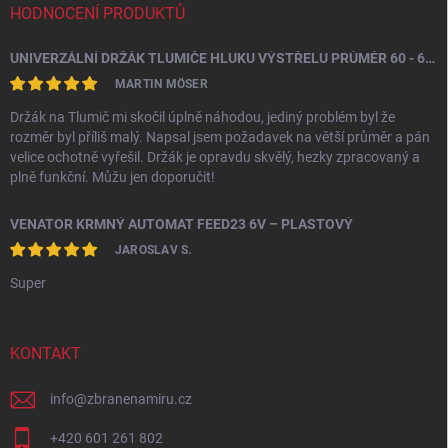
HODNOCENÍ PRODUKTŮ
UNIVERZÁLNÍ DRŽÁK TLUMIČE HLUKU VÝSTŘELU PRŮMĚR 60 - 64,5 MM
MARTIN MÖSER
Držák na Tlumič mi skočil úplně náhodou, jediný problém byl že
rozměr byl příliš malý. Napsal jsem požadavek na větší průměr a pán
velice ochotně vyřešil. Držák je opravdu skvělý, hezky zpracovaný a
plně funkční. Můžu jen doporučit!
VENATOR KRMNÝ AUTOMAT FEED23 6V – PLASTOVÝ
JAROSLAV S.
Super
KONTAKT
info
@
zbranenamiru.cz
+420 601 261 802