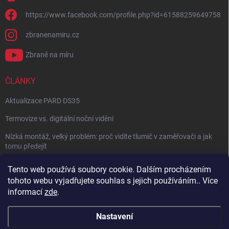
https://www.facebook.com/profile.php?id=61588259649758
zbranenamiru.cz
Zbraně na míru
ČLÁNKY
Aktualizace PARD DS35
Termovize vs. digitální noční vidění
Nízká montáž, velký problém: proč vidíte tlumič v zaměřovači a jak
tomu předejít
NÁVOD: Jak správně nastavit balistický kalkulátor
Tento web používá soubory cookie. Dalším procházením
tohoto webu vyjadřujete souhlas s jejich používáním.. Více
Archiv
informací
zde
.
Nastavení
Copyright 2026
Zbraně na míru
. Všechna práva vyhrazena.