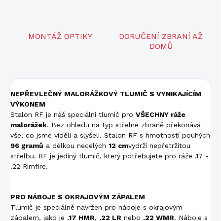
MONTÁŽ OPTIKY
DORUČENÍ ZBRANÍ AŽ
DOMŮ
NEPŘEVLEČNÝ MALORÁŽKOVÝ TLUMIČ S VYNIKAJÍCÍM
VÝKONEM
Stalon RF je náš speciální tlumič pro
VŠECHNY ráže
malorážek
. Bez ohledu na typ střelné zbraně překonává
vše, co jsme viděli a slyšeli. Stalon RF s hmotností pouhých
96 gramů
a délkou necelých
12 cm
vydrží nepřetržitou
střelbu. RF je jediný tlumič, který potřebujete pro ráže .17 -
.22 Rimfire.
PRO NÁBOJE S OKRAJOVÝM ZÁPALEM
Tlumič je speciálně navržen pro náboje s okrajovým
zápalem, jako je
.17 HMR
,
.22 LR
nebo
.22 WMR
. Náboje s