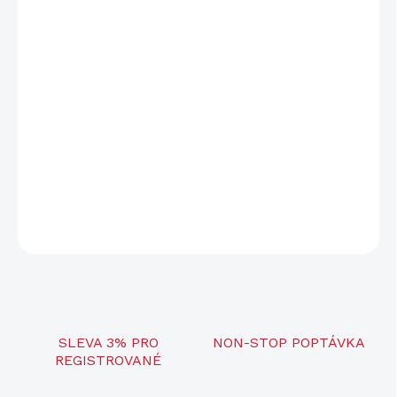
−
+
Přidat do košíku
Stalon RF
,
nepřevlečný tlumič
vyvinutý pro lov a střelbu z
malorážkových zbraní ráží .17-22
. Díky malému průměru, který
činí pouze 31,5 mm, velmi nízké váze a skvělému útlumu hluku je
tento tlumič skvělou volbou pro dlouhé i krátké malorážkové
zbraně.
DETAILNÍ INFORMACE
ZEPTAT SE
SLEVA 3% PRO
NON-STOP POPTÁVKA
REGISTROVANÉ