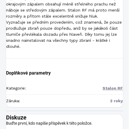
okrajovým zápalem obsahují méně střelného prachu než
náboje se středovým zápalem. Stalon RF má proto menší
rozměry a přitom stále excelentně snižuje hluk.
Vyznačuje se předním provedením, což znamená, že pouze
prodlužuje zbraň pouze dopředu, aniž by se jakákoli část
tlumiče převlékala dozadu přes hlaveň. Díky tomu jej lze
snadno nainstalovat na všechny typy zbraní - krátké i
dlouhé.
Doplňkové parametry
Kategorie
:
Stalon RF
Záruka
:
2 roky
Diskuze
Buďte první, kdo napíše příspěvek k této položce.