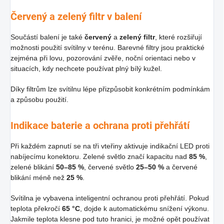
Červený a zelený filtr v balení
Součástí balení je také
červený
a
zelený filtr
, které rozšiřují
možnosti použití svítilny v terénu. Barevné filtry jsou praktické
zejména při lovu, pozorování zvěře, noční orientaci nebo v
situacích, kdy nechcete používat plný bílý kužel.
Díky filtrům lze svítilnu lépe přizpůsobit konkrétním podmínkám
a způsobu použití.
Indikace baterie a ochrana proti přehřátí
Při každém zapnutí se na tři vteřiny aktivuje indikační LED proti
nabíjecímu konektoru. Zelené světlo značí kapacitu nad
85 %
,
zelené blikání
50–85 %
, červené světlo
25–50 %
a červené
blikání méně než
25 %
.
Svítilna je vybavena inteligentní ochranou proti přehřátí. Pokud
teplota překročí
65 °C
, dojde k automatickému snížení výkonu.
Jakmile teplota klesne pod tuto hranici, je možné opět používat