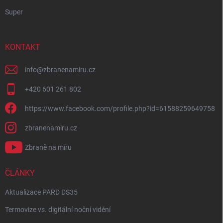
Super
KONTAKT
info
@
zbranenamiru.cz
+420 601 261 802
https://www.facebook.com/profile.php?id=61588259649758
zbranenamiru.cz
Zbraně na míru
ČLÁNKY
Aktualizace PARD DS35
Termovize vs. digitální noční vidění