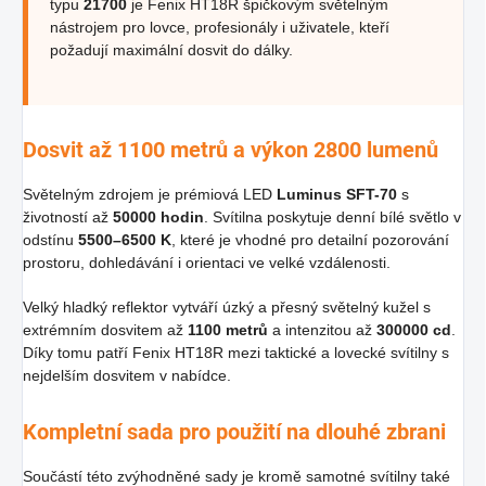
typu
21700
je Fenix HT18R špičkovým světelným
nástrojem pro lovce, profesionály i uživatele, kteří
požadují maximální dosvit do dálky.
Dosvit až 1100 metrů a výkon 2800 lumenů
Světelným zdrojem je prémiová LED
Luminus SFT-70
s
životností až
50000 hodin
. Svítilna poskytuje denní bílé světlo v
odstínu
5500–6500 K
, které je vhodné pro detailní pozorování
prostoru, dohledávání i orientaci ve velké vzdálenosti.
Velký hladký reflektor vytváří úzký a přesný světelný kužel s
extrémním dosvitem až
1100 metrů
a intenzitou až
300000 cd
.
Díky tomu patří Fenix HT18R mezi taktické a lovecké svítilny s
nejdelším dosvitem v nabídce.
Kompletní sada pro použití na dlouhé zbrani
Součástí této zvýhodněné sady je kromě samotné svítilny také