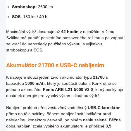
Stroboskop:
2600 lm
SOS:
150 lm / 40 h
Maximální výdrž dosahuje až
42 hodin
v nejnižším režimu.
Svítilna má paměť posledního nastaveného režimu a po zapnutí
se vrací do naposledy použitého výkonu, s výjimkou
stroboskopu a SOS.
Akumulátor 21700 s USB-C nabíjením
K napájení slouží jeden Li-ion akumulátor typu
21700
s
kapacitou
5000 mAh
, který je součástí balení. Konkrétně se
jedná o akumulátor
Fenix ARB-L21-5000 V2.0
, který poskytuje
dostatek energie pro vysoký výkon i dlouhou výdrž.
Nabíjení probíhá přes vestavěný vodotěsný
USB-C konektor
přímo na těle svítilny. Během nabíjení svítí indikátor proti
nabíjecímu konektoru červeně, po plném nabití zeleně. Běžná
doba nabíjení zcela vybitého akumulátoru je přibližně
3,5