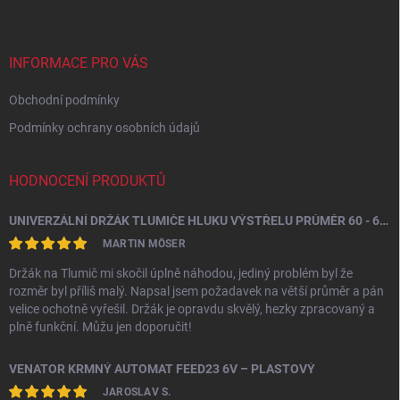
p
a
t
í
INFORMACE PRO VÁS
Obchodní podmínky
Podmínky ochrany osobních údajů
HODNOCENÍ PRODUKTŮ
UNIVERZÁLNÍ DRŽÁK TLUMIČE HLUKU VÝSTŘELU PRŮMĚR 60 - 64,5 MM
MARTIN MÖSER
Držák na Tlumič mi skočil úplně náhodou, jediný problém byl že
rozměr byl příliš malý. Napsal jsem požadavek na větší průměr a pán
velice ochotně vyřešil. Držák je opravdu skvělý, hezky zpracovaný a
plně funkční. Můžu jen doporučit!
VENATOR KRMNÝ AUTOMAT FEED23 6V – PLASTOVÝ
JAROSLAV S.