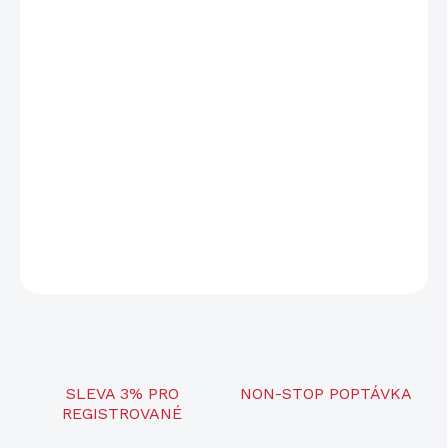
Max. výdrž
42 hod
Napájení
1x 21700
Počet režimů
6
Barva světla
Denní bílá (5500-6500 K)
Hmotnost
326 g
DETAILNÍ INFORMACE
ZEPTAT SE
SLEVA 3% PRO
NON-STOP POPTÁVKA
REGISTROVANÉ