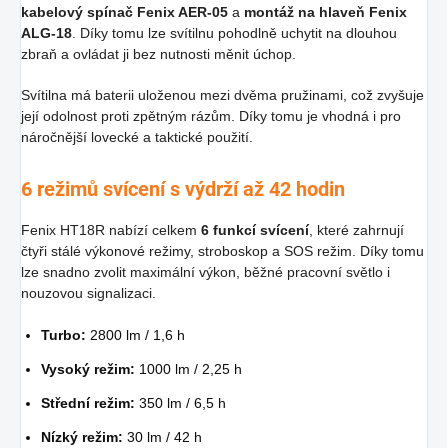
kabelový spínač Fenix AER-05
a
montáž na hlaveň Fenix
ALG-18
. Díky tomu lze svítilnu pohodlně uchytit na dlouhou
zbraň a ovládat ji bez nutnosti měnit úchop.
Svítilna má baterii uloženou mezi dvěma pružinami, což zvyšuje
její odolnost proti zpětným rázům. Díky tomu je vhodná i pro
náročnější lovecké a taktické použití.
6 režimů svícení s výdrží až 42 hodin
Fenix HT18R nabízí celkem
6 funkcí svícení
, které zahrnují
čtyři stálé výkonové režimy, stroboskop a SOS režim. Díky tomu
lze snadno zvolit maximální výkon, běžné pracovní světlo i
nouzovou signalizaci.
Turbo:
2800 lm / 1,6 h
Vysoký režim:
1000 lm / 2,25 h
Střední režim:
350 lm / 6,5 h
Nízký režim:
30 lm / 42 h