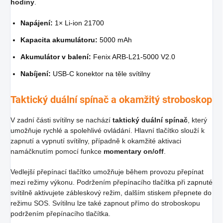
hodiny
.
Napájení:
1× Li-ion 21700
Kapacita akumulátoru:
5000 mAh
Akumulátor v balení:
Fenix ARB-L21-5000 V2.0
Nabíjení:
USB-C konektor na těle svítilny
Taktický duální spínač a okamžitý stroboskop
V zadní části svítilny se nachází
taktický duální spínač
, který
umožňuje rychlé a spolehlivé ovládání. Hlavní tlačítko slouží k
zapnutí a vypnutí svítilny, případně k okamžité aktivaci
namáčknutím pomocí funkce
momentary on/off
.
Vedlejší přepínací tlačítko umožňuje během provozu přepínat
mezi režimy výkonu. Podržením přepínacího tlačítka při zapnuté
svítilně aktivujete zábleskový režim, dalším stiskem přepnete do
režimu SOS. Svítilnu lze také zapnout přímo do stroboskopu
podržením přepínacího tlačítka.