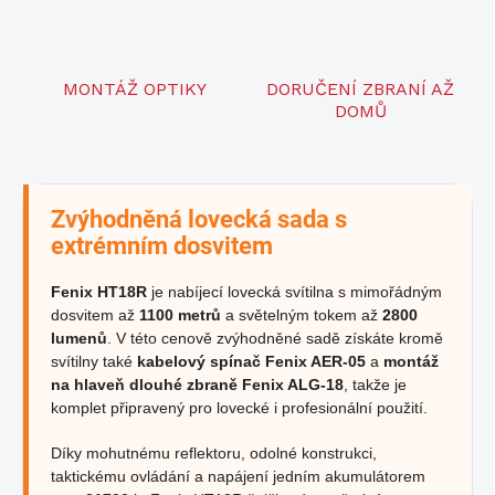
MONTÁŽ OPTIKY
DORUČENÍ ZBRANÍ AŽ
DOMŮ
Zvýhodněná lovecká sada s
extrémním dosvitem
Fenix HT18R
je nabíjecí lovecká svítilna s mimořádným
dosvitem až
1100 metrů
a světelným tokem až
2800
lumenů
. V této cenově zvýhodněné sadě získáte kromě
svítilny také
kabelový spínač Fenix AER-05
a
montáž
na hlaveň dlouhé zbraně Fenix ALG-18
, takže je
komplet připravený pro lovecké i profesionální použití.
Díky mohutnému reflektoru, odolné konstrukci,
taktickému ovládání a napájení jedním akumulátorem