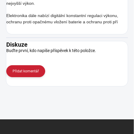
nejvyšší výkon.
Elektronika dále nabízí digitální konstantní regulaci výkonu,
ochranu proti opačnému vložení baterie a ochranu proti pří
Diskuze
Buďte první, kdo napíše příspěvek k této položce.
Přidat komentář
Z
á