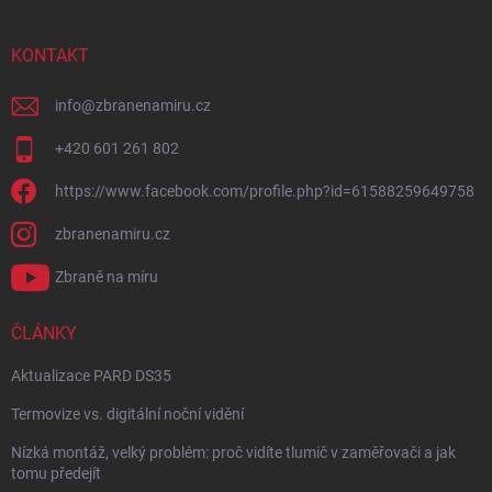
KONTAKT
info
@
zbranenamiru.cz
+420 601 261 802
https://www.facebook.com/profile.php?id=61588259649758
zbranenamiru.cz
Zbraně na míru
ČLÁNKY
Aktualizace PARD DS35
Termovize vs. digitální noční vidění
Nízká montáž, velký problém: proč vidíte tlumič v zaměřovači a jak
tomu předejít