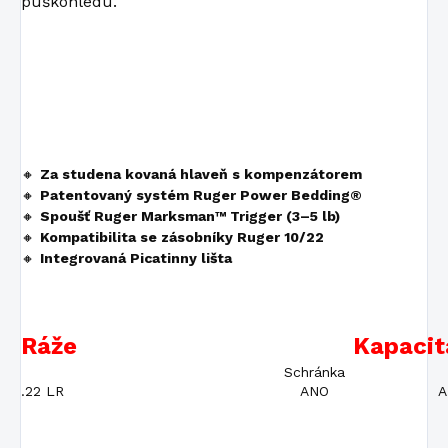
puškohledu.
🔸
Za studena kovaná hlaveň s kompenzátorem
🔸
Patentovaný systém Ruger Power Bedding®
🔸
Spoušť Ruger Marksman™ Trigger (3–5 lb)
🔸
Kompatibilita se zásobníky Ruger 10/22
🔸
Integrovaná Picatinny lišta
Ráže
Kapacit
Schránka
.22 LR
ANO
A