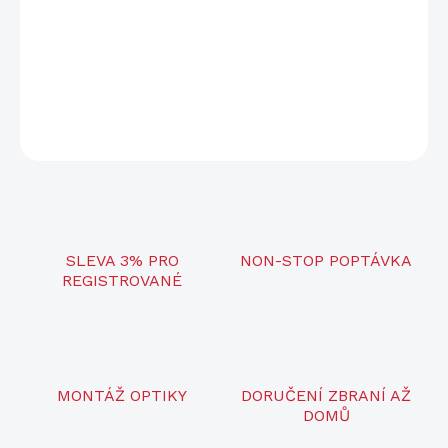
Ráže
.22 LR
Závit
1/2"-28
DETAILNÍ INFORMACE
ZEPTAT SE
SLEVA 3% PRO
NON-STOP POPTÁVKA
REGISTROVANÉ
MONTÁŽ OPTIKY
DORUČENÍ ZBRANÍ AŽ
DOMŮ