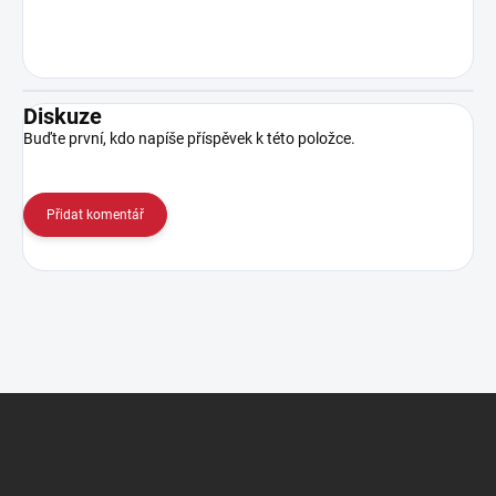
Diskuze
Buďte první, kdo napíše příspěvek k této položce.
Přidat komentář
Z
á
p
a