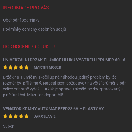
t
í
INFORMACE PRO VÁS
Obchodní podmínky
Podmínky ochrany osobních údajů
HODNOCENÍ PRODUKTŮ
UNIVERZÁLNÍ DRŽÁK TLUMIČE HLUKU VÝSTŘELU PRŮMĚR 60 - 64,5 MM
MARTIN MÖSER
Držák na Tlumič mi skočil úplně náhodou, jediný problém byl že
rozměr byl příliš malý. Napsal jsem požadavek na větší průměr a pán
velice ochotně vyřešil. Držák je opravdu skvělý, hezky zpracovaný a
plně funkční. Můžu jen doporučit!
VENATOR KRMNÝ AUTOMAT FEED23 6V – PLASTOVÝ
JAROSLAV S.
Super