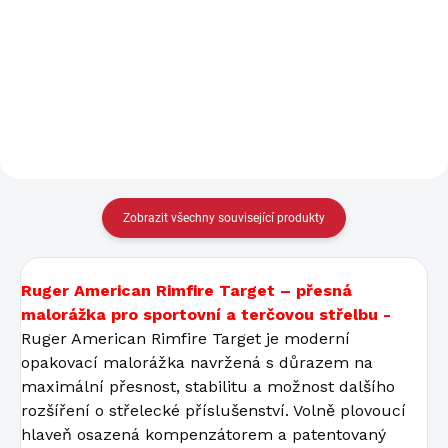
Elektronický výcvikový obojek
s dosahem 2000 m a
bezkonkurenčně nejmenším,
dobíjecím přijímačem
je ideální pro malá a střední
plemena psů. Určen
především pro profesionální...
Zobrazit všechny související produkty
Ruger American Rimfire Target – přesná
malorážka pro sportovní a terčovou střelbu -
Ruger American Rimfire Target je moderní
opakovací malorážka navržená s důrazem na
maximální přesnost, stabilitu a možnost dalšího
rozšíření o střelecké příslušenství. Volně plovoucí
hlaveň osazená kompenzátorem a patentovaný