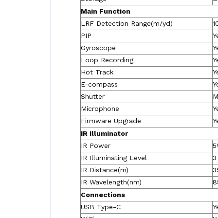
Main Function
LRF Detection Range(m/yd)
1
PIP
Y
Gyroscope
Y
Loop Recording
Y
Hot Track
Y
E-compass
Y
Shutter
M
Microphone
Y
Firmware Upgrade
Y
IR Illuminator
IR Power
5
IR Illuminating Level
3
IR Distance(m)
3
IR Wavelength(nm)
8
Connections
USB Type-C
Y