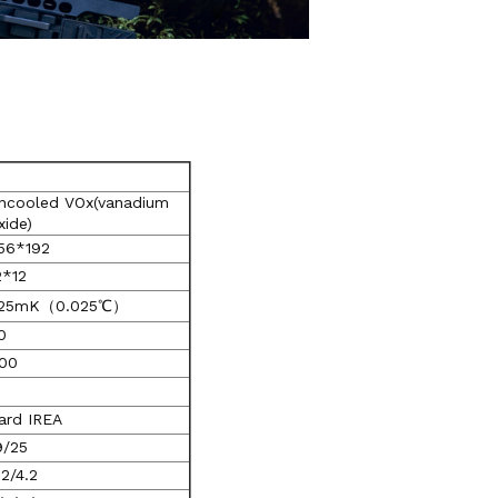
ncooled VOx(vanadium
xide)
56*192
2*12
25mK（0.025℃）
0
00
ard IREA
9/25
.2/4.2