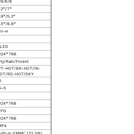
/4/6/8
.2°/7°
.9°/5.3°
1.5°/8.8°
m-∞
LED
024*768
ity/Rain/Forest
T-HOT/BK-HOT/IN-
OT/RD-HOT/SKY
5
5~5
024*768
JPG
024*768
MP4
uilt-in EMMC (32 GB)