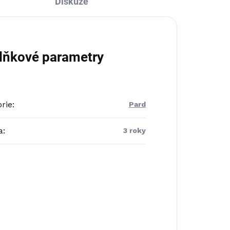
Diskuze
lňkové parametry
rie
:
Pard
a
:
3 roky