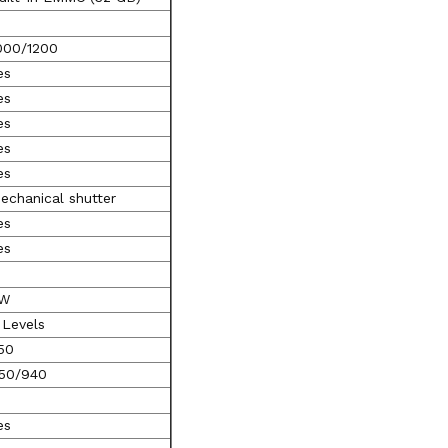
000/1200
es
es
es
es
es
echanical shutter
es
es
W
 Levels
50
50/940
es