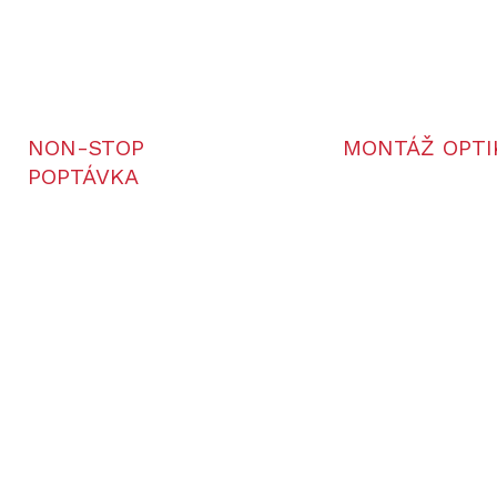
NON-STOP
MONTÁŽ OPTI
POPTÁVKA
LA6C-45/70/940/LRF
LA6C-45/70/940/L