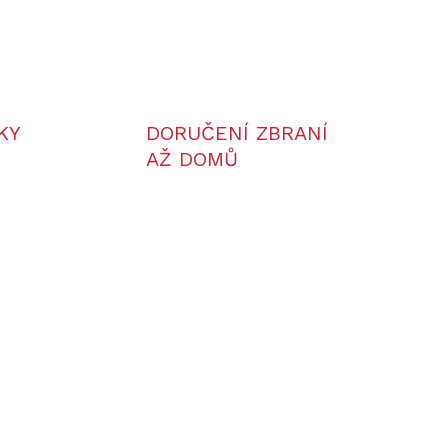
ZEPTAT SE
KY
DORUČENÍ ZBRANÍ
AŽ DOMŮ
RF2
TD62-70/940/LRF