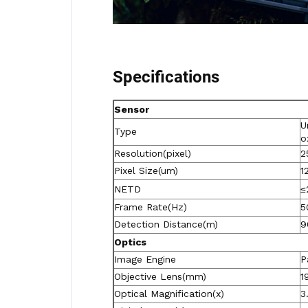
Specifications
Sensor
U
Type
o
Resolution(pixel)
2
Pixel Size(um)
1
NETD
≤
Frame Rate(Hz)
5
Detection Distance(m)
9
Optics
Image Engine
P
Objective Lens(mm)
1
Optical Magnification(x)
3