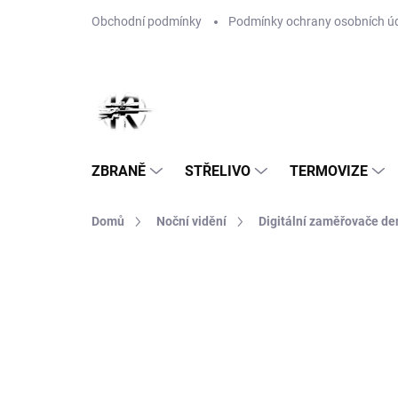
Přejít
Obchodní podmínky
Podmínky ochrany osobních ú
na
obsah
ZBRANĚ
STŘELIVO
TERMOVIZE
Domů
Noční vidění
Digitální zaměřovače de
Neohodnoceno
Podrobnosti hodnoce