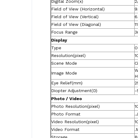
Digital Zoom(x)
2
Field of View (Horizontal)
9
Field of View (Vertical)
6
Field of View (Diagonal)
1
Focus Range
3
Display
Type
O
Resolution(pixel)
1
Scene Mode
C
W
Image Mode
H
Eye Relief(mm)
2
Diopter Adjustment(D)
-
Photo / Video
Photo Resolution(pixel)
1
Photo Format
.
Video Resolution(pixel)
1
Video Format
.
Storage
B