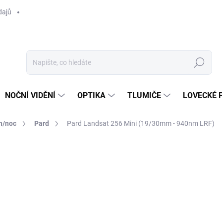
dajů
Hledat
NOČNÍ VIDĚNÍ
OPTIKA
TLUMIČE
LOVECKÉ 
n/noc
Pard
Pard Landsat 256 Mini (19/30mm - 940nm LRF)
ní
ZNAČKA:
PARD
32 990 Kč
27 264 Kč bez DPH
Měrná
PŘEDOBJEDNÁVKA, JIŽ B
cena: