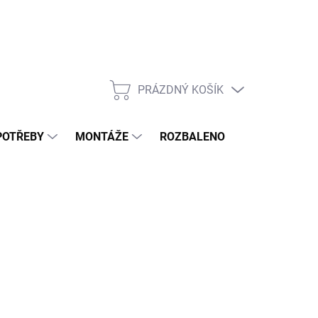
PRÁZDNÝ KOŠÍK
NÁKUPNÍ
KOŠÍK
POTŘEBY
MONTÁŽE
ROZBALENO
POPTÁVKOV
RZY SKLADEM