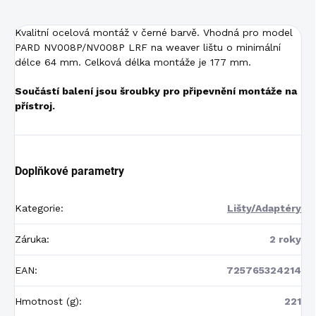
Kvalitní ocelová montáž v černé barvě. Vhodná pro model
PARD NV008P/NV008P LRF na weaver lištu o minimální
délce 64 mm. Celková délka montáže je 177 mm.
Součástí balení jsou šroubky pro připevnění montáže na
přístroj.
Doplňkové parametry
Kategorie
:
Lišty/Adaptéry
Záruka
:
2 roky
EAN
:
725765324214
Hmotnost (g)
:
221