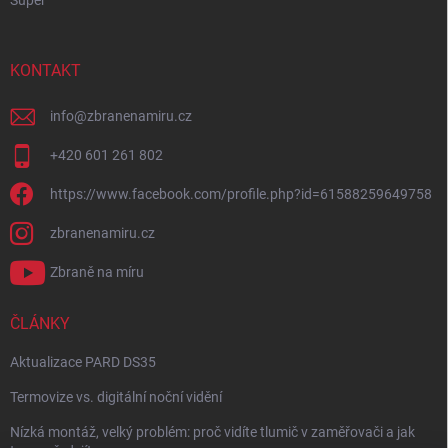
Super
KONTAKT
info
@
zbranenamiru.cz
+420 601 261 802
https://www.facebook.com/profile.php?id=61588259649758
zbranenamiru.cz
Zbraně na míru
ČLÁNKY
Aktualizace PARD DS35
Termovize vs. digitální noční vidění
Nízká montáž, velký problém: proč vidíte tlumič v zaměřovači a jak