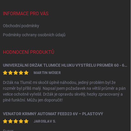
a
t
í
INFORMACE PRO VÁS
Obchodní podmínky
Podmínky ochrany osobních údajů
HODNOCENÍ PRODUKTŮ
UNIVERZÁLNÍ DRŽÁK TLUMIČE HLUKU VÝSTŘELU PRŮMĚR 60 - 64,5 MM
MARTIN MÖSER
Držák na Tlumič mi skočil úplně náhodou, jediný problém byl že
rozměr byl příliš malý. Napsal jsem požadavek na větší průměr a pán
velice ochotně vyřešil. Držák je opravdu skvělý, hezky zpracovaný a
plně funkční. Můžu jen doporučit!
VENATOR KRMNÝ AUTOMAT FEED23 6V – PLASTOVÝ
JAROSLAV S.