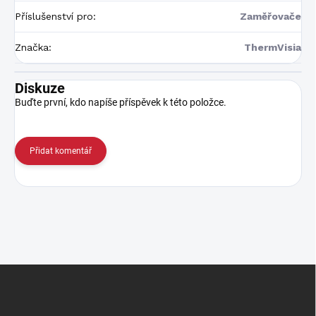
Příslušenství pro
:
Zaměřovače
Značka
:
ThermVisia
Diskuze
Buďte první, kdo napíše příspěvek k této položce.
Přidat komentář
Z
á
p