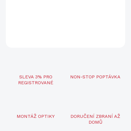
−
+
Přidat do košíku
DETAILNÍ INFORMACE
ZEPTAT SE
SLEVA 3% PRO
NON-STOP POPTÁVKA
REGISTROVANÉ
MONTÁŽ OPTIKY
DORUČENÍ ZBRANÍ AŽ
DOMŮ