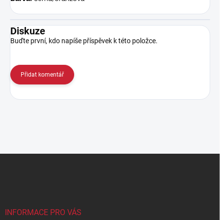
Diskuze
Buďte první, kdo napíše příspěvek k této položce.
Přidat komentář
Z
á
p
a
t
í
INFORMACE PRO VÁS