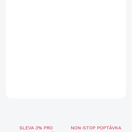
aby účinně omezoval tepelné proudění v optice, tzv. miráž a
zároveň chránil tlumič před vnějším poškozením - například
škrábanci od větví.
Tento produkt je
vhodný pro modely Stalon XE108
a
X149
.
KLÍČOVÉ VLASTNOSTI:
chrání tlumič před vnějším poškozením
omezuje "miráž"
tenký a funkční - pouze 2 mm silný
vhodný pro modely XE108 a X149
DETAILNÍ INFORMACE
ZEPTAT SE
SLEVA 3% PRO
NON-STOP POPTÁVKA