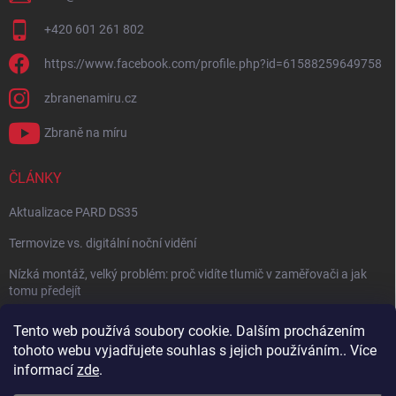
+420 601 261 802
https://www.facebook.com/profile.php?id=61588259649758
zbranenamiru.cz
Zbraně na míru
ČLÁNKY
Aktualizace PARD DS35
Termovize vs. digitální noční vidění
Nízká montáž, velký problém: proč vidíte tlumič v zaměřovači a jak
tomu předejít
NÁVOD: Jak správně nastavit balistický kalkulátor
Tento web používá soubory cookie. Dalším procházením
tohoto webu vyjadřujete souhlas s jejich používáním.. Více
Archiv
informací
zde
.