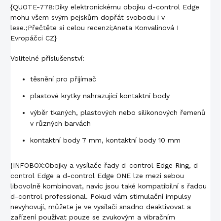
{QUOTE-778:Díky elektronickému obojku d-control Edge
mohu všem svým pejskům dopřát svobodu i v
lese.;Přečtěte si celou recenzi;Aneta Konvalinová I
Evropáčci CZ}
Volitelné příslušenství:
těsnění pro přijímač
plastové krytky nahrazující kontaktní body
výběr tkaných, plastových nebo silikonových řemenů
v různých barvách
kontaktní body 7 mm, kontaktní body 10 mm
{INFOBOX:Obojky a vysílače řady d-control Edge Ring, d-
control Edge a d-control Edge ONE lze mezi sebou
libovolně kombinovat, navíc jsou také kompatibilní s řadou
d-control professional. Pokud vám stimulační impulsy
nevyhovují, můžete je ve vysílači snadno deaktivovat a
zařízení používat pouze se zvukovým a vibračním