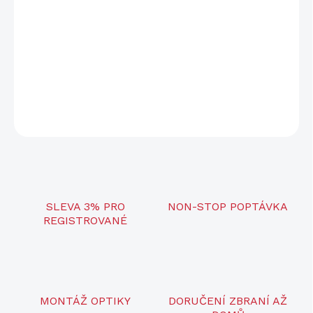
Dobíjecí výcvikový obojek d-control Edge ONE je s váhou 31 g a
malými rozměry ideální volbou pro nejmenší a středně velké
pejsky. Kompaktní vodotěsný přijímač s funkcemi zvuk, vibrace a
stimulační impuls pro efektivní výcvik čtyřnohého přítele.
Nastavitelný obvod řemene od 20 - 72 cm.
DETAILNÍ INFORMACE
ZEPTAT SE
SLEVA 3% PRO
NON-STOP POPTÁVKA
REGISTROVANÉ
MONTÁŽ OPTIKY
DORUČENÍ ZBRANÍ AŽ