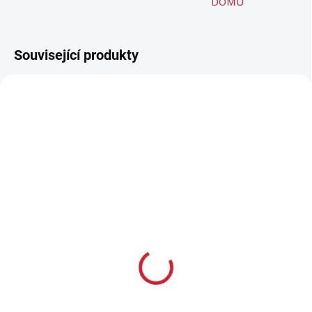
DOMŮ
Související produkty
SKLADEM U DODAVATELE
SKLADEM U DODAVATELE
Elektronický výcvikový
Výcvikový obojek pro
obojek pro psy d-control
dalšího psa d-control
Edge 450 ONE
Edge - přijímač IZV
5 199 Kč
2 299 Kč
4 297 Kč bez DPH
1 900 Kč bez DPH
Do košíku
Do košíku