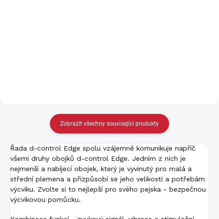
Elektronické obojky pro malé
Elektronický výcvikový obojek
a středně velké pejsky s
d-control Edge s plnou
váhou přijímače pouhých 31
výbavou funkcí zvuk, vibrace a
g. Nová řada d-control Edge
stimulační impuls. Přijímač je
450 ONE přináší možnost
vodotěsný a velmi odolný.
bezpečného výcviku až pro 6
Tkaný řemen je v černé barvě
psů. Nejmenší...
s...
Zobrazit všechny související produkty
Řada d-control Edge spolu vzájemně komunikuje napříč
všemi druhy obojků d-control Edge. Jedním z nich je
nejmenší a nabíjecí obojek, který je vyvinutý pro malá a
střední plemena a přizpůsobí se jeho velikosti a potřebám
výcviku. Zvolte si to nejlepší pro svého pejska - bezpečnou
výcvikovou pomůcku.
Kombinace funkcí - zvukový signál, vibrace a stimulační