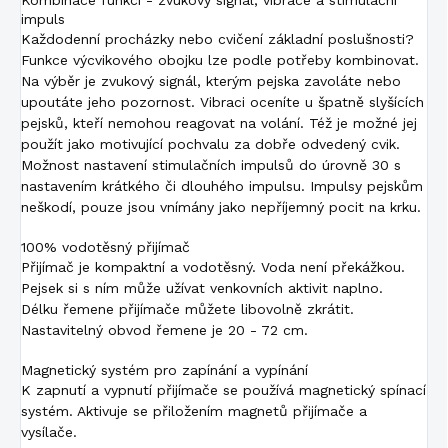
impuls
Každodenní procházky nebo cvičení základní poslušnosti?
Funkce výcvikového obojku lze podle potřeby kombinovat.
Na výběr je zvukový signál, kterým pejska zavoláte nebo
upoutáte jeho pozornost. Vibraci oceníte u špatně slyšících
pejsků, kteří nemohou reagovat na volání. Též je možné jej
použít jako motivující pochvalu za dobře odvedený cvik.
Možnost nastavení stimulačních impulsů do úrovně 30 s
nastavením krátkého či dlouhého impulsu. Impulsy pejskům
neškodí, pouze jsou vnímány jako nepříjemný pocit na krku.
100% vodotěsný přijímač
Přijímač je kompaktní a vodotěsný. Voda není překážkou.
Pejsek si s ním může užívat venkovních aktivit naplno.
Délku řemene přijímače můžete libovolně zkrátit.
Nastavitelný obvod řemene je 20 - 72 cm.
Magnetický systém pro zapínání a vypínání
K zapnutí a vypnutí přijímače se používá magnetický spínací
systém. Aktivuje se přiložením magnetů přijímače a
vysílače.