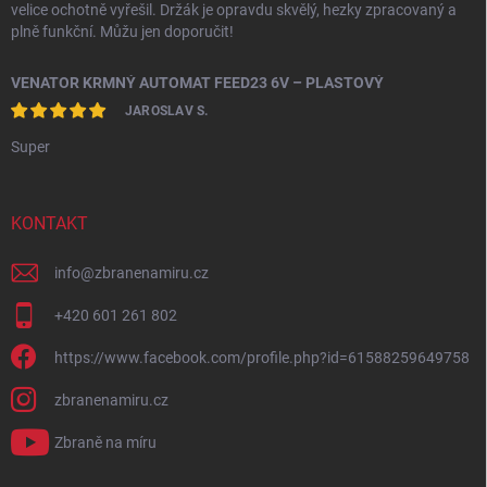
velice ochotně vyřešil. Držák je opravdu skvělý, hezky zpracovaný a
plně funkční. Můžu jen doporučit!
VENATOR KRMNÝ AUTOMAT FEED23 6V – PLASTOVÝ
JAROSLAV S.
Super
KONTAKT
info
@
zbranenamiru.cz
+420 601 261 802
https://www.facebook.com/profile.php?id=61588259649758
zbranenamiru.cz
Zbraně na míru