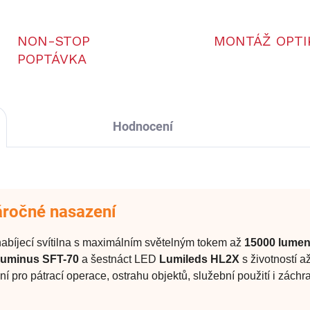
NON-STOP
MONTÁŽ OPTI
POPTÁVKA
Hodnocení
áročné nasazení
abíjecí svítilna s maximálním světelným tokem až
15000 lume
uminus SFT-70
a šestnáct LED
Lumileds HL2X
s životností a
ní pro pátrací operace, ostrahu objektů, služební použití i zách