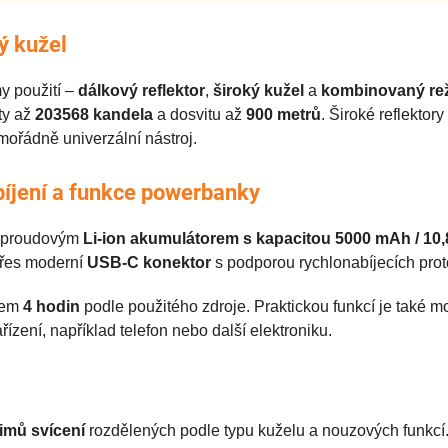
ý kužel
y použití –
dálkový reflektor
,
široký kužel
a
kombinovaný re
ty až
203568 kandela
a dosvitu až
900 metrů
. Široké reflektor
mimořádně univerzální nástroj.
abíjení a funkce powerbanky
koproudovým
Li-ion akumulátorem s kapacitou 5000 mAh / 10,
 přes moderní
USB-C konektor
s podporou rychlonabíjecích pro
olem
4 hodin
podle použitého zdroje. Praktickou funkcí je také mo
ízení, například telefon nebo další elektroniku.
žimů svícení
rozdělených podle typu kuželu a nouzových funkcí