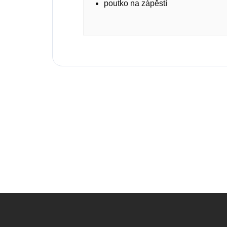
poutko na zápěstí
Z
á
p