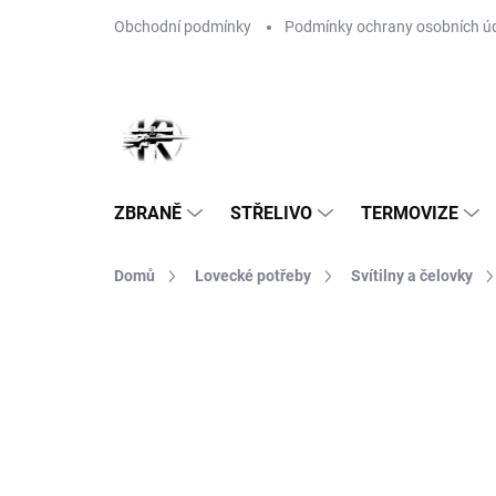
Přejít
Obchodní podmínky
Podmínky ochrany osobních ú
na
obsah
ZBRANĚ
STŘELIVO
TERMOVIZE
Domů
Lovecké potřeby
Svítilny a čelovky
Neohodnoceno
Podrobnosti hodnoce