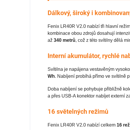
Dálkový, široký i kombinovan
Fenix LR40R V2.0 nabízí tři hlavní režim
kombinace obou zdrojů dosahují intenzi
až
340 metrů
, což z této svítilny dělá 
Interní akumulátor, rychlé n
Svítilna je napájena vestavěným vyso
Wh
. Nabíjení probíhá přímo ve svítilně
Doba nabíjení se pohybuje přibližně k
a přes USB-A konektor nabíjet externí zař
16 světelných režimů
Fenix LR40R V2.0 nabízí celkem
16 re