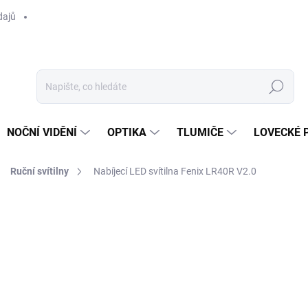
dajů
Hledat
NOČNÍ VIDĚNÍ
OPTIKA
TLUMIČE
LOVECKÉ 
Ruční svítilny
Nabíjecí LED svítilna Fenix LR40R V2.0
ní
ZNAČKA:
FENIX
7 999 Kč
6 611 Kč bez DPH
Měrná
LZE OBJEDNAT
cena: