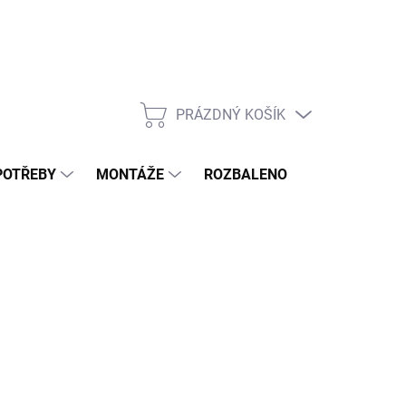
PRÁZDNÝ KOŠÍK
NÁKUPNÍ
KOŠÍK
POTŘEBY
MONTÁŽE
ROZBALENO
POPTÁVKOV