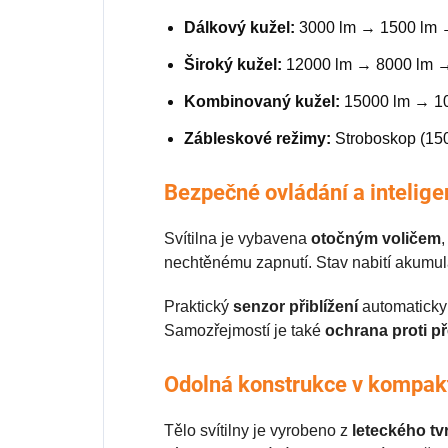
Dálkový kužel:
3000 lm → 1500 lm 
Široký kužel:
12000 lm → 8000 lm →
Kombinovaný kužel:
15000 lm → 10
Zábleskové režimy:
Stroboskop (150
Bezpečné ovládání a intelige
Svítilna je vybavena
otočným voličem
nechtěnému zapnutí. Stav nabití akumu
Praktický
senzor přiblížení
automaticky 
Samozřejmostí je také
ochrana proti př
Odolná konstrukce v kompak
Tělo svítilny je vyrobeno z
leteckého tv