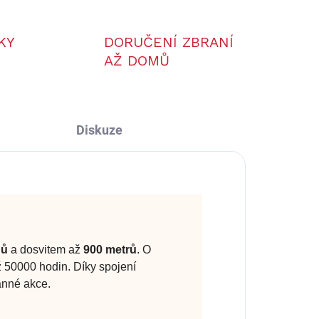
KY
DORUČENÍ ZBRANÍ
AŽ DOMŮ
Diskuze
nů
a dosvitem až
900 metrů
. O
ž 50000 hodin. Díky spojení
ranné akce.