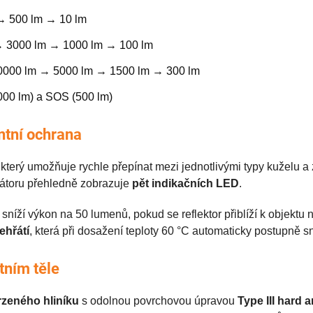
→ 500 lm → 10 lm
 3000 lm → 1000 lm → 100 lm
000 lm → 5000 lm → 1500 lm → 300 lm
00 lm) a SOS (500 lm)
ntní ochrana
, který umožňuje rychle přepínat mezi jednotlivými typy kuželu a
látoru přehledně zobrazuje
pět indikačních LED
.
sníží výkon na 50 lumenů, pokud se reflektor přiblíží k objektu
ehřátí
, která při dosažení teploty 60 °C automaticky postupně s
tním těle
rzeného hliníku
s odolnou povrchovou úpravou
Type III hard 