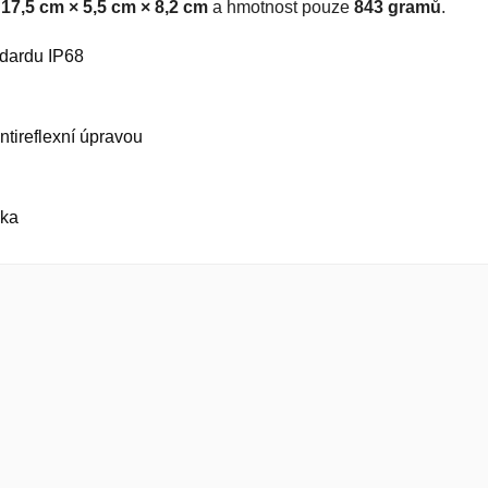
y
17,5 cm × 5,5 cm × 8,2 cm
a hmotnost pouze
843 gramů
.
ndardu IP68
ntireflexní úpravou
čka