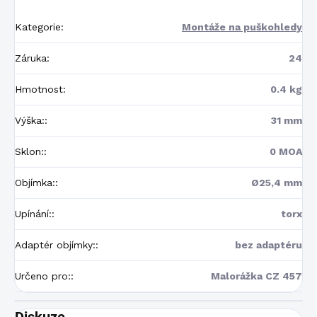
Kategorie
:
Montáže na puškohledy
Záruka
:
24
Hmotnost
:
0.4 kg
Výška:
:
31 mm
Sklon:
:
0 MOA
Objímka:
:
Ø25,4 mm
Upínání:
:
torx
Adaptér objímky:
:
bez adaptéru
Určeno pro:
:
Malorážka CZ 457