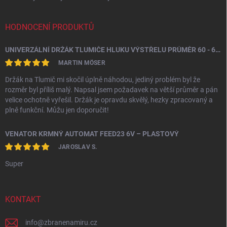
HODNOCENÍ PRODUKTŮ
UNIVERZÁLNÍ DRŽÁK TLUMIČE HLUKU VÝSTŘELU PRŮMĚR 60 - 64,5 MM
MARTIN MÖSER
Držák na Tlumič mi skočil úplně náhodou, jediný problém byl že
rozměr byl příliš malý. Napsal jsem požadavek na větší průměr a pán
velice ochotně vyřešil. Držák je opravdu skvělý, hezky zpracovaný a
plně funkční. Můžu jen doporučit!
VENATOR KRMNÝ AUTOMAT FEED23 6V – PLASTOVÝ
JAROSLAV S.
Super
KONTAKT
info
@
zbranenamiru.cz