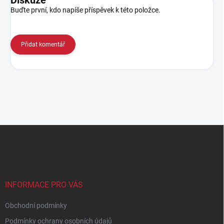
Diskuze
Buďte první, kdo napíše příspěvek k této položce.
Přidat komentář
Z
á
p
a
t
í
INFORMACE PRO VÁS
Obchodní podmínky
Podmínky ochrany osobních údajů