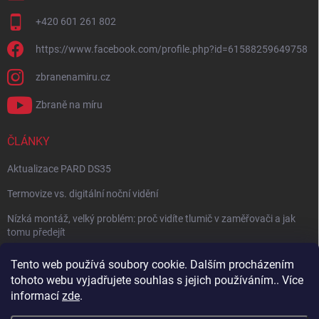
+420 601 261 802
https://www.facebook.com/profile.php?id=61588259649758
zbranenamiru.cz
Zbraně na míru
ČLÁNKY
Aktualizace PARD DS35
Termovize vs. digitální noční vidění
Nízká montáž, velký problém: proč vidíte tlumič v zaměřovači a jak
tomu předejít
NÁVOD: Jak správně nastavit balistický kalkulátor
Tento web používá soubory cookie. Dalším procházením
tohoto webu vyjadřujete souhlas s jejich používáním.. Více
Archiv
informací
zde
.