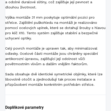
a odolné duralové slitiny, což zajišťuje její pevnost a
dlouhou životnost.
Výška montáže 31 mm poskytuje optimální pozici pro
střelce. Zajištění puškohledu na montáži je realizováno
pomocí ocelových upínek, které se dotahují šrouby s hlavou
pro klíč X10. Tento systém zajišťuje stabilní a bezpečné
uchycení optiky.
Celý povrch montáže je upraven tak, aby minimalizoval
odlesky. Ocelové části montáže jsou chráněny speciální
antikorozní úpravou, zajišťující její odolnost vůči
povětrnostním vlivům a dalším vnějším faktorům.
Sada obsahuje dvě identické symetrické objímky, které lze
libovolně otočit a zjednodušují tak proces instalace a
přizpůsobení montáže konkrétním potřebám střelce.
Doplňkové parametry