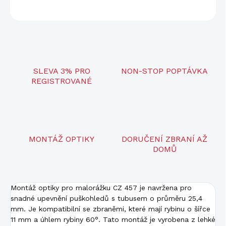
ZEPTAT SE
SLEVA 3% PRO
NON-STOP POPTÁVKA
REGISTROVANÉ
MONTÁŽ OPTIKY
DORUČENÍ ZBRANÍ AŽ
DOMŮ
Montáž optiky pro malorážku CZ 457 je navržena pro
snadné upevnění puškohledů s tubusem o průměru 25,4
mm. Je kompatibilní se zbraněmi, které mají rybinu o šířce
11 mm a úhlem rybiny 60°. Tato montáž je vyrobena z lehké