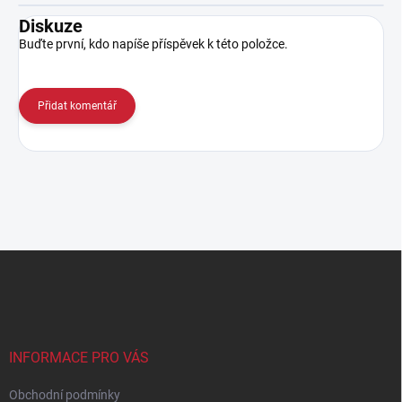
Diskuze
Buďte první, kdo napíše příspěvek k této položce.
Přidat komentář
Z
á
p
a
t
í
INFORMACE PRO VÁS
Obchodní podmínky