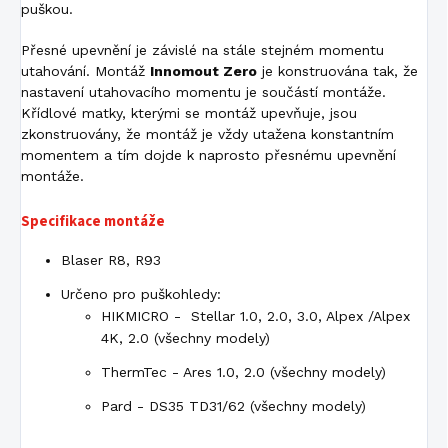
puškou.
Přesné upevnění je závislé na stále stejném momentu
utahování. Montáž
Innomout Zero
je konstruována tak, že
nastavení utahovacího momentu je součástí montáže.
Křídlové matky, kterými se montáž upevňuje, jsou
zkonstruovány, že montáž je vždy utažena konstantním
momentem a tím dojde k naprosto přesnému upevnění
montáže.
Specifikace montáže
Blaser R8, R93
Určeno pro puškohledy:
HIKMICRO - Stellar 1.0, 2.0, 3.0, Alpex /Alpex
4K, 2.0 (všechny modely)
ThermTec - Ares 1.0, 2.0 (všechny modely)
Pard - DS35 TD31/62 (všechny modely)