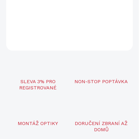
−
+
Přidat do košíku
DETAILNÍ INFORMACE
ZEPTAT SE
SLEVA 3% PRO
NON-STOP POPTÁVKA
REGISTROVANÉ
MONTÁŽ OPTIKY
DORUČENÍ ZBRANÍ AŽ
DOMŮ