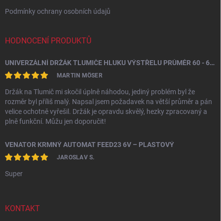
Podmínky ochrany osobních údajů
HODNOCENÍ PRODUKTŮ
UNIVERZÁLNÍ DRŽÁK TLUMIČE HLUKU VÝSTŘELU PRŮMĚR 60 - 64,5 MM
MARTIN MÖSER
Držák na Tlumič mi skočil úplně náhodou, jediný problém byl že
rozměr byl příliš malý. Napsal jsem požadavek na větší průměr a pán
velice ochotně vyřešil. Držák je opravdu skvělý, hezky zpracovaný a
plně funkční. Můžu jen doporučit!
VENATOR KRMNÝ AUTOMAT FEED23 6V – PLASTOVÝ
JAROSLAV S.
Super
KONTAKT