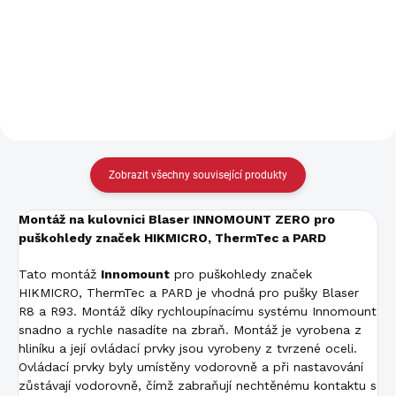
2560 px Senzor 384 x 288
2560 px Senzor 384 x 288 px
Čočka 35 mm Hmotnost 800 g
Čočka 35 mm Hmotnost 830 g
Návod ke stažení zde
Návod ke stažení zde
Zobrazit všechny související produkty
Montáž na kulovnici Blaser INNOMOUNT ZERO pro
puškohledy značek HIKMICRO, ThermTec a PARD
Tato montáž
Innomount
pro puškohledy značek
HIKMICRO, ThermTec a PARD je vhodná pro pušky Blaser
R8 a R93. Montáž díky rychloupínacímu systému Innomount
snadno a rychle nasadíte na zbraň. Montáž je vyrobena z
hliníku a její ovládací prvky jsou vyrobeny z tvrzené oceli.
Ovládací prvky byly umístěny vodorovně a při nastavování
zůstávají vodorovně, čímž zabraňují nechtěnému kontaktu s