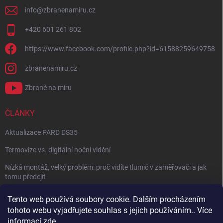
info
@
zbranenamiru.cz
+420 601 261 802
https://www.facebook.com/profile.php?id=61588259649758
zbranenamiru.cz
Zbraně na míru
ČLÁNKY
Aktualizace PARD DS35
Termovize vs. digitální noční vidění
Nízká montáž, velký problém: proč vidíte tlumič v zaměřovači a jak
tomu předejít
NÁVOD: Jak správně nastavit balistický kalkulátor
Tento web používá soubory cookie. Dalším procházením
tohoto webu vyjadřujete souhlas s jejich používáním.. Více
Archiv
informací
zde
.