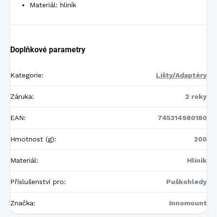
Materiál: hliník
Doplňkové parametry
Kategorie
:
Lišty/Adaptéry
Záruka
:
2 roky
EAN
:
745314980180
Hmotnost (g)
:
200
Materiál
:
Hliník
Příslušenství pro
:
Puškohledy
Značka
:
Innomount