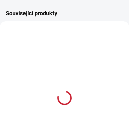
Související produkty
TIP
TIP
ZDARMA
ZDARM
SKLADEM
SKLADEM
Hikmicro Stellar SH35
Hikmicro Stellar SH35L
3.0
3.0
48 499 Kč
64 990 Kč
40 082 Kč bez DPH
53 711 Kč bez DPH
Do košíku
Do košíku
Rozlišení displeje 2560 x
Rozlišení displeje 2560 x