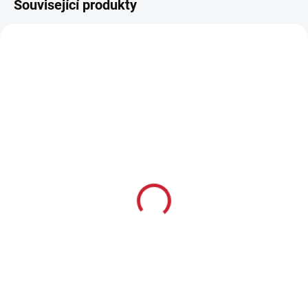
Související produkty
LZE OBJEDNAT
LZE OBJEDNAT
Gamo Big Cat 1000, kal.
Gamo Fast Shot 10 IGT
4,5 / 5,5
GEN 1, kal. 4,5/5,5
4 099 Kč
8 455 Kč
3 388 Kč bez DPH
6 988 Kč bez DPH
Detail
Detail
Ráže: 4,5 mm / 5,5 mm
Kalibr: 4,5 mm / 5,5 mm
Energie: 24 J Délka: 109 cm
Energie: 24 J Pažba: dřevěná,
Váha: 2,8 kg
stavitelná Set: puškohled