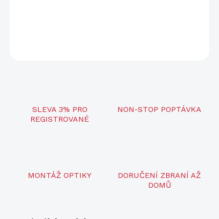
Váha: cca 3,4 kg
DETAILNÍ INFORMACE
ZEPTAT SE
SLEVA 3% PRO
NON-STOP POPTÁVKA
REGISTROVANÉ
MONTÁŽ OPTIKY
DORUČENÍ ZBRANÍ AŽ
DOMŮ