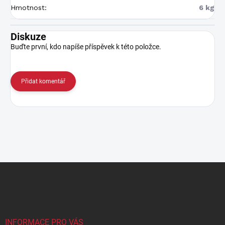
Hmotnost
:
6 kg
Diskuze
Buďte první, kdo napíše příspěvek k této položce.
Přidat komentář
Z
á
p
a
t
í
INFORMACE PRO VÁS