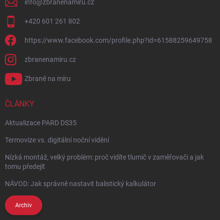
info
@
zbranenamiru.cz
+420 601 261 802
https://www.facebook.com/profile.php?id=61588259649758
zbranenamiru.cz
Zbraně na míru
ČLÁNKY
Aktualizace PARD DS35
Termovize vs. digitální noční vidění
Nízká montáž, velký problém: proč vidíte tlumič v zaměřovači a jak
tomu předejít
NÁVOD: Jak správně nastavit balistický kalkulátor
Archiv