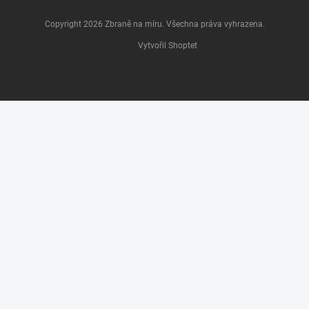
Copyright 2026
Zbraně na míru
. Všechna práva vyhrazena.
Vytvořil Shoptet