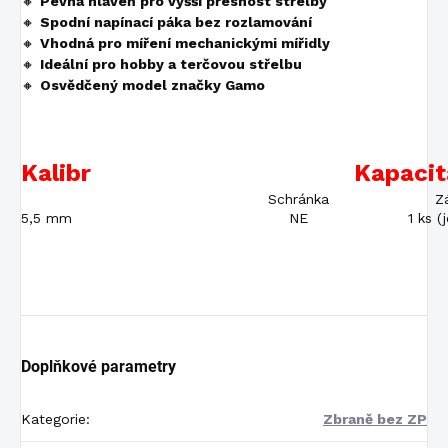
🔸
Pevná hlaveň pro vyšší přesnost střelby
🔸
Spodní napínací páka bez rozlamování
🔸
Vhodná pro míření mechanickými mířidly
🔸
Ideální pro hobby a terčovou střelbu
🔸
Osvědčený model značky Gamo
Kalibr
Kapacit
Schránka
Z
5,5 mm
NE
1 ks (
Doplňkové parametry
Kategorie
:
Zbraně bez ZP