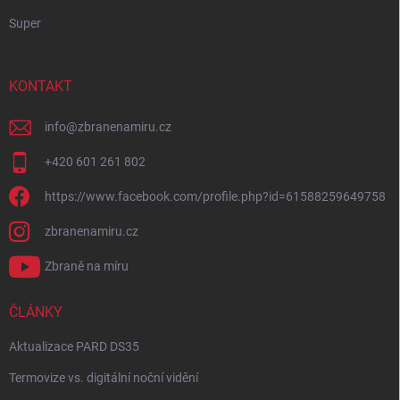
Super
KONTAKT
info
@
zbranenamiru.cz
+420 601 261 802
https://www.facebook.com/profile.php?id=61588259649758
zbranenamiru.cz
Zbraně na míru
ČLÁNKY
Aktualizace PARD DS35
Termovize vs. digitální noční vidění