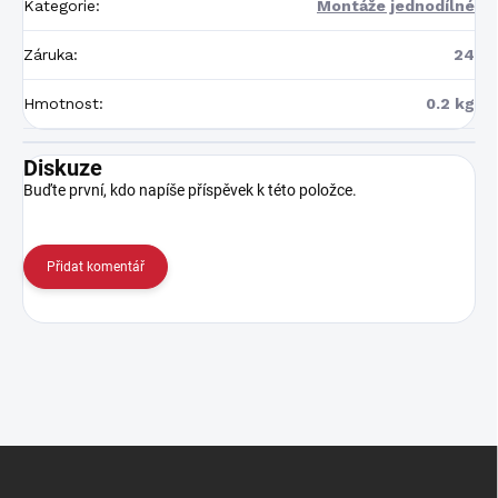
Kategorie
:
Montáže jednodílné
Záruka
:
24
Hmotnost
:
0.2 kg
Diskuze
Buďte první, kdo napíše příspěvek k této položce.
Přidat komentář
Z
á