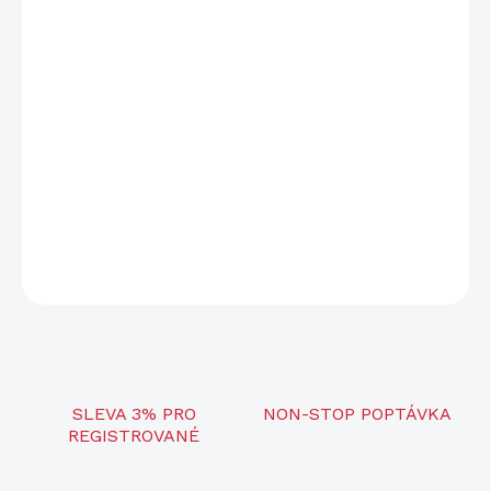
−
+
Přidat do košíku
Díl je použitelný jako speciální příslušenství montáží puškohledů
vyráběných společností JK Nástroje s.r.o. a slouží k upevnění
příslušenství kompatibilním s rozhraním weaver dle specifikace
MIL STD 1913.
Upevňovací šrouby jsou součástí balení.
DETAILNÍ INFORMACE
ZEPTAT SE
SLEVA 3% PRO
NON-STOP POPTÁVKA
REGISTROVANÉ