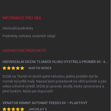
p
a
t
í
INFORMACE PRO VÁS
Obchodní podmínky
Podmínky ochrany osobních údajů
HODNOCENÍ PRODUKTŮ
UNIVERZÁLNÍ DRŽÁK TLUMIČE HLUKU VÝSTŘELU PRŮMĚR 60 - 64,5 MM
MARTIN MÖSER
Držák na Tlumič mi skočil úplně náhodou, jediný problém byl že
rozměr byl příliš malý. Napsal jsem požadavek na větší průměr a pán
velice ochotně vyřešil. Držák je opravdu skvělý, hezky zpracovaný a
plně funkční. Můžu jen doporučit!
VENATOR KRMNÝ AUTOMAT FEED23 6V – PLASTOVÝ
JAROSLAV S.