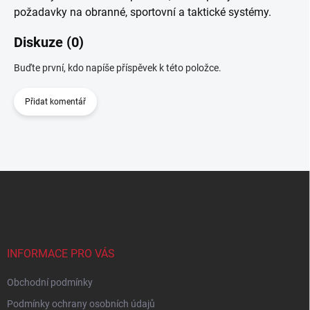
požadavky na obranné, sportovní a taktické systémy.
Diskuze (0)
Buďte první, kdo napíše příspěvek k této položce.
Přidat komentář
Z
á
p
a
t
í
INFORMACE PRO VÁS
Obchodní podmínky
Podmínky ochrany osobních údajů