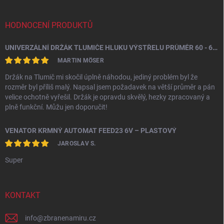
HODNOCENÍ PRODUKTŮ
UNIVERZÁLNÍ DRŽÁK TLUMIČE HLUKU VÝSTŘELU PRŮMĚR 60 - 64,5 MM
MARTIN MÖSER
Držák na Tlumič mi skočil úplně náhodou, jediný problém byl že
rozměr byl příliš malý. Napsal jsem požadavek na větší průměr a pán
velice ochotně vyřešil. Držák je opravdu skvělý, hezky zpracovaný a
plně funkční. Můžu jen doporučit!
VENATOR KRMNÝ AUTOMAT FEED23 6V – PLASTOVÝ
JAROSLAV S.
Super
KONTAKT
info
@
zbranenamiru.cz