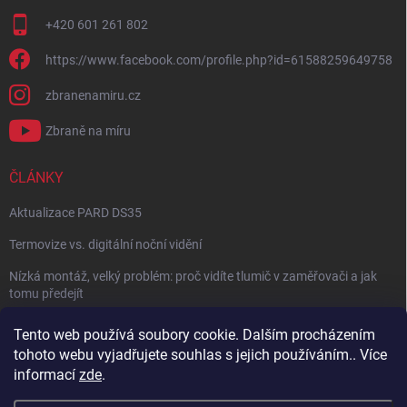
+420 601 261 802
https://www.facebook.com/profile.php?id=61588259649758
zbranenamiru.cz
Zbraně na míru
ČLÁNKY
Aktualizace PARD DS35
Termovize vs. digitální noční vidění
Nízká montáž, velký problém: proč vidíte tlumič v zaměřovači a jak
tomu předejít
NÁVOD: Jak správně nastavit balistický kalkulátor
Tento web používá soubory cookie. Dalším procházením
tohoto webu vyjadřujete souhlas s jejich používáním.. Více
Archiv
informací
zde
.